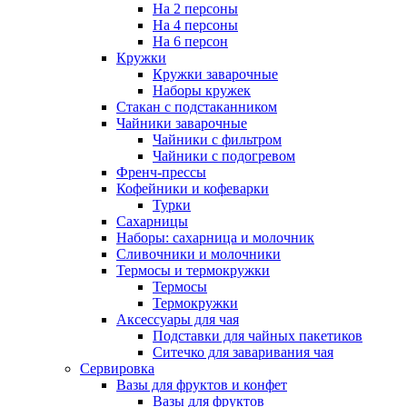
На 2 персоны
На 4 персоны
На 6 персон
Кружки
Кружки заварочные
Наборы кружек
Стакан с подстаканником
Чайники заварочные
Чайники с фильтром
Чайники с подогревом
Френч-прессы
Кофейники и кофеварки
Турки
Сахарницы
Наборы: сахарница и молочник
Сливочники и молочники
Термосы и термокружки
Термосы
Термокружки
Аксессуары для чая
Подставки для чайных пакетиков
Ситечко для заваривания чая
Сервировка
Вазы для фруктов и конфет
Вазы для фруктов