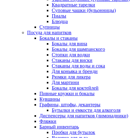
Квадратные тарелки
Суповые чашки (бульонницы)
Пиалы
Блюдца
Супницы
Посуда для напитков
Бокалы и стаканы
Бокалы для вина
Бокалы для шампанского
Стопки для водки
Стаканы для виски
Стаканы для воды и сока
Для коньяка и бренди
Рюмки для ликера
Для мартини
Бокалы для коктейлей
Пивные кружки и бокалы
Кувшины
Графины, штофы, декантеры
Бутылки и емкости для алкоголя
Диспенсеры для напитков (лимонадники)
Фляжки
Барный инвентарь
Пробки для бутылок
Ведерко для льда