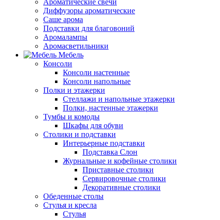
Ароматические свечи
Диффузоры ароматические
Саше арома
Подставки для благовоний
Аромалампы
Аромасветильники
Мебель
Консоли
Консоли настенные
Консоли напольные
Полки и этажерки
Стеллажи и напольные этажерки
Полки, настенные этажерки
Тумбы и комоды
Шкафы для обуви
Столики и подставки
Интерьерные подставки
Подставка Слон
Журнальные и кофейные столики
Приставные столики
Сервировочные столики
Декоративные столики
Обеденные столы
Стулья и кресла
Стулья