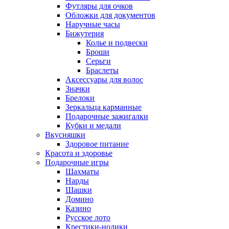
Футляры для очков
Обложки для документов
Наручные часы
Бижутерия
Колье и подвески
Броши
Серьги
Браслеты
Аксессуары для волос
Значки
Брелоки
Зеркальца карманные
Подарочные зажигалки
Кубки и медали
Вкусняшки
Здоровое питание
Красота и здоровье
Подарочные игры
Шахматы
Нарды
Шашки
Домино
Казино
Русское лото
Крестики-нолики