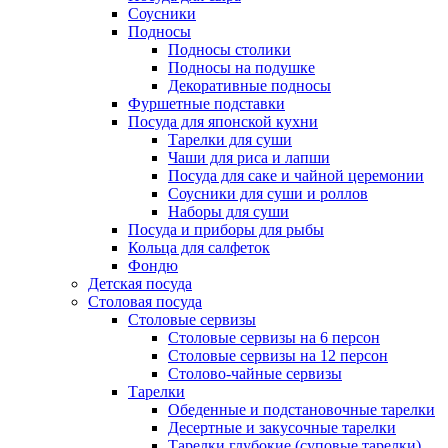
Соусники
Подносы
Подносы столики
Подносы на подушке
Декоративные подносы
Фуршетные подставки
Посуда для японской кухни
Тарелки для суши
Чаши для риса и лапши
Посуда для саке и чайной церемонии
Соусники для суши и роллов
Наборы для суши
Посуда и приборы для рыбы
Кольца для салфеток
Фондю
Детская посуда
Столовая посуда
Столовые сервизы
Столовые сервизы на 6 персон
Столовые сервизы на 12 персон
Столово-чайные сервизы
Тарелки
Обеденные и подстановочные тарелки
Десертные и закусочные тарелки
Тарелки глубокие (суповые тарелки)