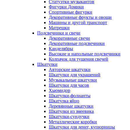
Статуэтки музыкантов
Фигурки Домики
Спортивные фигурки
Декоративные фрукты и овощи
Машины и другой транспорт
Матрешки
Подсвечники и свечи
Декоративные свечи
Декоративные подсвечники
Канделябры
Высокие и напольные подсвечники
Колпачок для тушения свечей
Шкатулки
Авторские шкатулки
Шкатулки для украшений
Музыкальные шкатулки
Шкатулки для часов
Хьюмидор
Шкатулки-фолианты
Шкатулка яйцо
Деревянные шкатулки
Шкатулки из змеевика
Шкатулки-сундучки
Металлические коробки
Шкатулки для денег, купюрницы