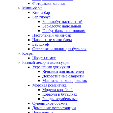
Фоторамка-коллаж
Мини-бары
Книга бар
Бар глобус
Бар-глобус настольный
Бар-глобус напольный
Глобус бары со столиком
Настольный мини-бар
Напольные мини бары
Бар шкаф
Стеллажи и полки для бутылок
Ковры
Шкуры и мех
Разный декор и аксессуары
Украшения для кухни
Вешалки для полотенец
Декоративные сладости
Магниты на холодильник
Морская романтика
Модели кораблей
Корабли в бутылках
Рынды корабельные
Сувенирное оружие
Домашние метеостанции
Пепельницы