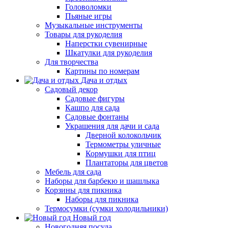
Головоломки
Пьяные игры
Музыкальные инструменты
Товары для рукоделия
Наперстки сувенирные
Шкатулки для рукоделия
Для творчества
Картины по номерам
Дача и отдых
Садовый декор
Садовые фигуры
Кашпо для сада
Садовые фонтаны
Украшения для дачи и сада
Дверной колокольчик
Термометры уличные
Кормушки для птиц
Плантаторы для цветов
Мебель для сада
Наборы для барбекю и шашлыка
Корзины для пикника
Наборы для пикника
Термосумки (сумки холодильники)
Новый год
Новогодняя посуда