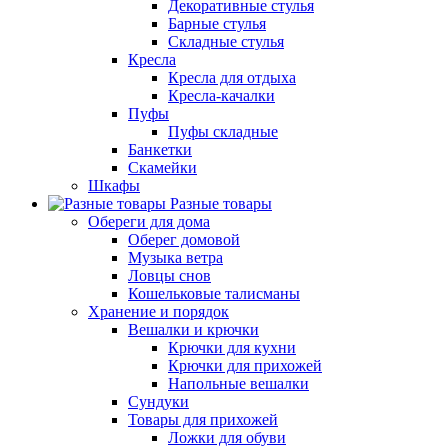
Декоративные стулья
Барные стулья
Складные стулья
Кресла
Кресла для отдыха
Кресла-качалки
Пуфы
Пуфы складные
Банкетки
Скамейки
Шкафы
Разные товары
Обереги для дома
Оберег домовой
Музыка ветра
Ловцы снов
Кошельковые талисманы
Хранение и порядок
Вешалки и крючки
Крючки для кухни
Крючки для прихожей
Напольные вешалки
Сундуки
Товары для прихожей
Ложки для обуви