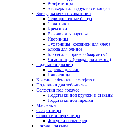
Конфетницы
Этажерки для фруктов и конфет
Блюда, вазочки и салатники
Сервировочные блюда
Салатники
Креманки
Вазочки для варенья
Икорницы
Сухарницы, корзинки для хлеба
Блюда для блинов
Блюда для горячего (мармиты)
Лимонницы (блюда для лимона)
Подставки для яиц
Тарелки для яиц
Пашотница
Красивые бумажные салфетки
Подставки для зубочисток
Салфетки под горячее
Подставки под кружки и стаканы
Подставки под тарелки
Масленки
Салфетницы
Солонки и перечницы
Фигурки соль/перец
Посуда для сыра