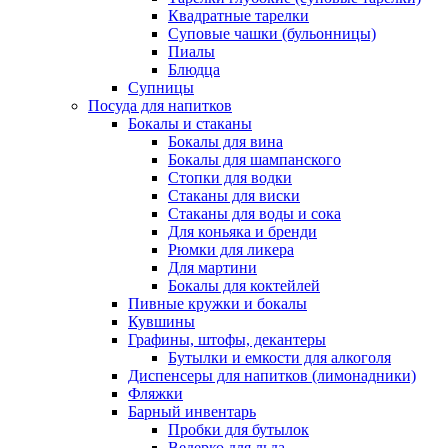
Квадратные тарелки
Суповые чашки (бульонницы)
Пиалы
Блюдца
Супницы
Посуда для напитков
Бокалы и стаканы
Бокалы для вина
Бокалы для шампанского
Стопки для водки
Стаканы для виски
Стаканы для воды и сока
Для коньяка и бренди
Рюмки для ликера
Для мартини
Бокалы для коктейлей
Пивные кружки и бокалы
Кувшины
Графины, штофы, декантеры
Бутылки и емкости для алкоголя
Диспенсеры для напитков (лимонадники)
Фляжки
Барный инвентарь
Пробки для бутылок
Ведерко для льда