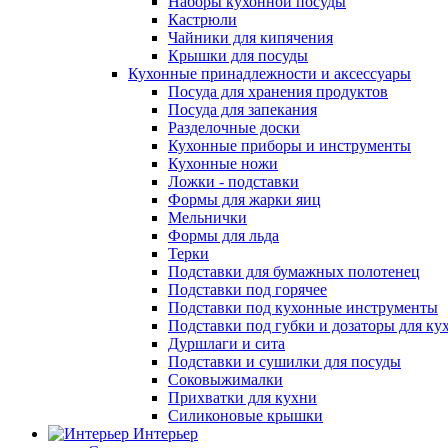
Наборы кухонной посуды
Кастрюли
Чайники для кипячения
Крышки для посуды
Кухонные принадлежности и аксессуары
Посуда для хранения продуктов
Посуда для запекания
Разделочные доски
Кухонные приборы и инструменты
Кухонные ножи
Ложки - подставки
Формы для жарки яиц
Мельнички
Формы для льда
Терки
Подставки для бумажных полотенец
Подставки под горячее
Подставки под кухонные инструменты
Подставки под губки и дозаторы для ку
Дуршлаги и сита
Подставки и сушилки для посуды
Соковыжималки
Прихватки для кухни
Силиконовые крышки
Интерьер