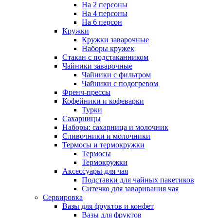
На 2 персоны
На 4 персоны
На 6 персон
Кружки
Кружки заварочные
Наборы кружек
Стакан с подстаканником
Чайники заварочные
Чайники с фильтром
Чайники с подогревом
Френч-прессы
Кофейники и кофеварки
Турки
Сахарницы
Наборы: сахарница и молочник
Сливочники и молочники
Термосы и термокружки
Термосы
Термокружки
Аксессуары для чая
Подставки для чайных пакетиков
Ситечко для заваривания чая
Сервировка
Вазы для фруктов и конфет
Вазы для фруктов