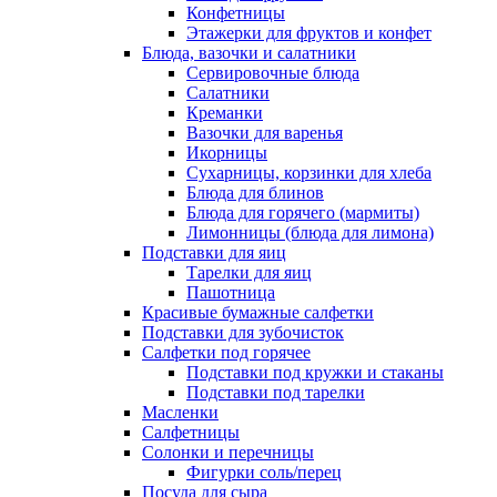
Конфетницы
Этажерки для фруктов и конфет
Блюда, вазочки и салатники
Сервировочные блюда
Салатники
Креманки
Вазочки для варенья
Икорницы
Сухарницы, корзинки для хлеба
Блюда для блинов
Блюда для горячего (мармиты)
Лимонницы (блюда для лимона)
Подставки для яиц
Тарелки для яиц
Пашотница
Красивые бумажные салфетки
Подставки для зубочисток
Салфетки под горячее
Подставки под кружки и стаканы
Подставки под тарелки
Масленки
Салфетницы
Солонки и перечницы
Фигурки соль/перец
Посуда для сыра