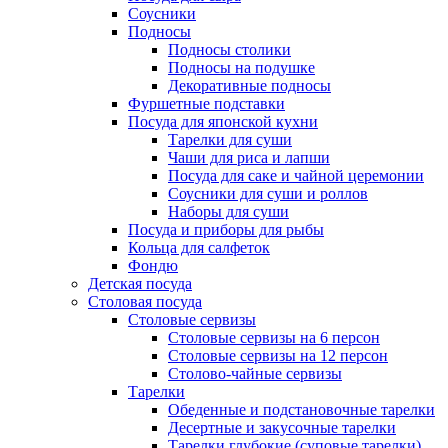
Соусники
Подносы
Подносы столики
Подносы на подушке
Декоративные подносы
Фуршетные подставки
Посуда для японской кухни
Тарелки для суши
Чаши для риса и лапши
Посуда для саке и чайной церемонии
Соусники для суши и роллов
Наборы для суши
Посуда и приборы для рыбы
Кольца для салфеток
Фондю
Детская посуда
Столовая посуда
Столовые сервизы
Столовые сервизы на 6 персон
Столовые сервизы на 12 персон
Столово-чайные сервизы
Тарелки
Обеденные и подстановочные тарелки
Десертные и закусочные тарелки
Тарелки глубокие (суповые тарелки)