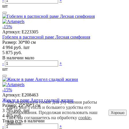
-
+
шт
-15%
Артикул:
E223305
Гобелен в расписной раме Лесная симфония
Размер: 30*80 см
4 994 руб.
/шт
5 875 руб.
В наличии мало
-
+
шт
-15%
Артикул:
E208463
Жикле в раме Ангел сладкой жизни
Мы используем cookie для улучшения работы
Размер: 25*30*3 см
сайта Moi-Tvoi.ru и большего удобства его
3 795 руб.
/шт
использования. Продолжая использовать наш
Хорошо
4 465 руб.
сайт, вы соглашаетесь на обработку
cookie-
Товар есть в наличии
файлов
.
-
+