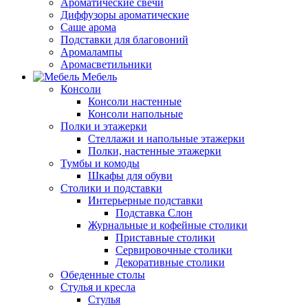
Ароматические свечи
Диффузоры ароматические
Саше арома
Подставки для благовоний
Аромалампы
Аромасветильники
Мебель
Консоли
Консоли настенные
Консоли напольные
Полки и этажерки
Стеллажи и напольные этажерки
Полки, настенные этажерки
Тумбы и комоды
Шкафы для обуви
Столики и подставки
Интерьерные подставки
Подставка Слон
Журнальные и кофейные столики
Приставные столики
Сервировочные столики
Декоративные столики
Обеденные столы
Стулья и кресла
Стулья