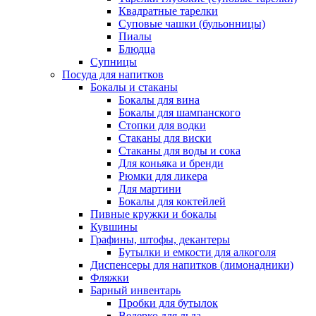
Квадратные тарелки
Суповые чашки (бульонницы)
Пиалы
Блюдца
Супницы
Посуда для напитков
Бокалы и стаканы
Бокалы для вина
Бокалы для шампанского
Стопки для водки
Стаканы для виски
Стаканы для воды и сока
Для коньяка и бренди
Рюмки для ликера
Для мартини
Бокалы для коктейлей
Пивные кружки и бокалы
Кувшины
Графины, штофы, декантеры
Бутылки и емкости для алкоголя
Диспенсеры для напитков (лимонадники)
Фляжки
Барный инвентарь
Пробки для бутылок
Ведерко для льда