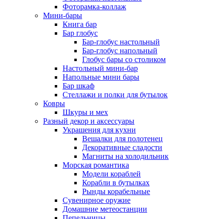
Фоторамка-коллаж
Мини-бары
Книга бар
Бар глобус
Бар-глобус настольный
Бар-глобус напольный
Глобус бары со столиком
Настольный мини-бар
Напольные мини бары
Бар шкаф
Стеллажи и полки для бутылок
Ковры
Шкуры и мех
Разный декор и аксессуары
Украшения для кухни
Вешалки для полотенец
Декоративные сладости
Магниты на холодильник
Морская романтика
Модели кораблей
Корабли в бутылках
Рынды корабельные
Сувенирное оружие
Домашние метеостанции
Пепельницы