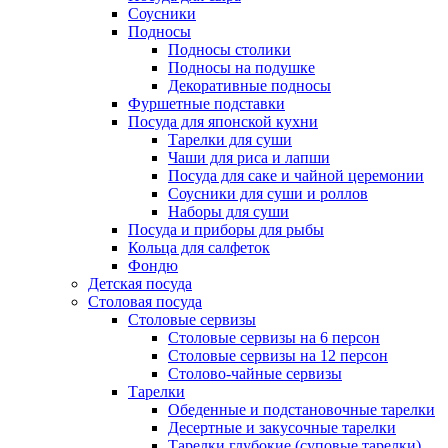
Соусники
Подносы
Подносы столики
Подносы на подушке
Декоративные подносы
Фуршетные подставки
Посуда для японской кухни
Тарелки для суши
Чаши для риса и лапши
Посуда для саке и чайной церемонии
Соусники для суши и роллов
Наборы для суши
Посуда и приборы для рыбы
Кольца для салфеток
Фондю
Детская посуда
Столовая посуда
Столовые сервизы
Столовые сервизы на 6 персон
Столовые сервизы на 12 персон
Столово-чайные сервизы
Тарелки
Обеденные и подстановочные тарелки
Десертные и закусочные тарелки
Тарелки глубокие (суповые тарелки)