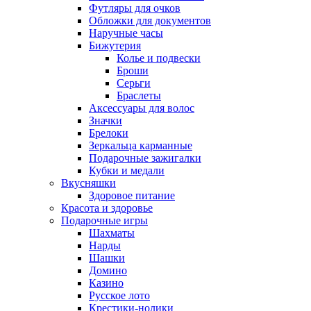
Футляры для очков
Обложки для документов
Наручные часы
Бижутерия
Колье и подвески
Броши
Серьги
Браслеты
Аксессуары для волос
Значки
Брелоки
Зеркальца карманные
Подарочные зажигалки
Кубки и медали
Вкусняшки
Здоровое питание
Красота и здоровье
Подарочные игры
Шахматы
Нарды
Шашки
Домино
Казино
Русское лото
Крестики-нолики