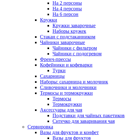
На 2 персоны
На 4 персоны
На 6 персон
Кружки
Кружки заварочные
Наборы кружек
Стакан с подстаканником
Чайники заварочные
Чайники с фильтром
Чайники с подогревом
Френч-прессы
Кофейники и кофеварки
Турки
Сахарницы
Наборы: сахарница и молочник
Сливочники и молочники
Термосы и термокружки
Термосы
Термокружки
Аксессуары для чая
Подставки для чайных пакетиков
Ситечко для заваривания чая
Сервировка
Вазы для фруктов и конфет
Вазы для фруктов