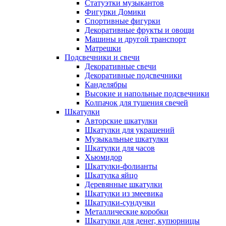
Статуэтки музыкантов
Фигурки Домики
Спортивные фигурки
Декоративные фрукты и овощи
Машины и другой транспорт
Матрешки
Подсвечники и свечи
Декоративные свечи
Декоративные подсвечники
Канделябры
Высокие и напольные подсвечники
Колпачок для тушения свечей
Шкатулки
Авторские шкатулки
Шкатулки для украшений
Музыкальные шкатулки
Шкатулки для часов
Хьюмидор
Шкатулки-фолианты
Шкатулка яйцо
Деревянные шкатулки
Шкатулки из змеевика
Шкатулки-сундучки
Металлические коробки
Шкатулки для денег, купюрницы