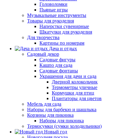
Головоломки
Пьяные игры
Музыкальные инструменты
Товары для рукоделия
Наперстки сувенирные
Шкатулки для рукоделия
Для творчества
Картины по номерам
Дача и отдых
Садовый декор
Садовые фигуры
Кашпо для сада
Садовые фонтаны
Украшения для дачи и сада
Дверной колокольчик
Термометры уличные
Кормушки для птиц
Плантаторы для цветов
Мебель для сада
Наборы для барбекю и шашлыка
Корзины для пикника
Наборы для пикника
Термосумки (сумки холодильники)
Новый год
Новогодняя посуда