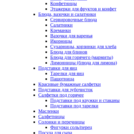
Конфетницы
Этажерки для фруктов и конфет
Блюда, вазочки и салатники
Сервировочные блюда
Салатники
Креманки
Вазочки для варенья
Икорницы
Сухарницы, корзинки для хлеба
Блюда для блинов
Блюда для горячего (мармиты)
Лимонницы (блюда для лимона)
Подставки для яиц
Тарелки для яиц
Пашотница
Красивые бумажные салфетки
Подставки для зубочисток
Салфетки под горячее
Подставки под кружки и стаканы
Подставки под тарелки
Масленки
Салфетницы
Солонки и перечницы
Фигурки соль/перец
Посуда для сыра