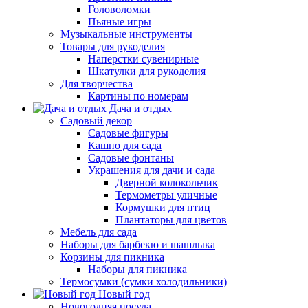
Головоломки
Пьяные игры
Музыкальные инструменты
Товары для рукоделия
Наперстки сувенирные
Шкатулки для рукоделия
Для творчества
Картины по номерам
Дача и отдых
Садовый декор
Садовые фигуры
Кашпо для сада
Садовые фонтаны
Украшения для дачи и сада
Дверной колокольчик
Термометры уличные
Кормушки для птиц
Плантаторы для цветов
Мебель для сада
Наборы для барбекю и шашлыка
Корзины для пикника
Наборы для пикника
Термосумки (сумки холодильники)
Новый год
Новогодняя посуда