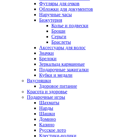
Футляры для очков
Обложки для документов
Наручные часы
Бижутерия
Колье и подвески
Броши
Серьги
Браслеты
Аксессуары для волос
Значки
Брелоки
Зеркальца карманные
Подарочные зажигалки
Кубки и медали
Вкусняшки
Здоровое питание
Красота и здоровье
Подарочные игры
Шахматы
Нарды
Шашки
Домино
Казино
Русское лото
Крестики-нолики