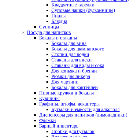
Квадратные тарелки
Суповые чашки (бульонницы)
Пиалы
Блюдца
Супницы
Посуда для напитков
Бокалы и стаканы
Бокалы для вина
Бокалы для шампанского
Стопки для водки
Стаканы для виски
Стаканы для воды и сока
Для коньяка и бренди
Рюмки для ликера
Для мартини
Бокалы для коктейлей
Пивные кружки и бокалы
Кувшины
Графины, штофы, декантеры
Бутылки и емкости для алкоголя
Диспенсеры для напитков (лимонадники)
Фляжки
Барный инвентарь
Пробки для бутылок
Ведерко для льда