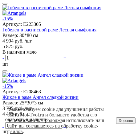
-15%
Артикул:
E223305
Гобелен в расписной раме Лесная симфония
Размер: 30*80 см
4 994 руб.
/шт
5 875 руб.
В наличии мало
-
+
шт
-15%
Артикул:
E208463
Жикле в раме Ангел сладкой жизни
Размер: 25*30*3 см
3 795 руб.
/шт
Мы используем cookie для улучшения работы
4 465 руб.
сайта Moi-Tvoi.ru и большего удобства его
Товар есть в наличии
использования. Продолжая использовать наш
Хорошо
-
+
сайт, вы соглашаетесь на обработку
cookie-
шт
файлов
.