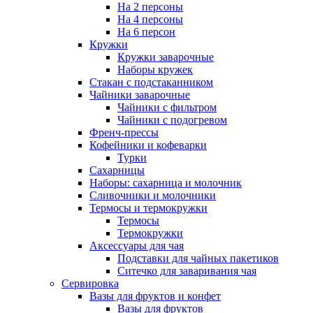
На 2 персоны
На 4 персоны
На 6 персон
Кружки
Кружки заварочные
Наборы кружек
Стакан с подстаканником
Чайники заварочные
Чайники с фильтром
Чайники с подогревом
Френч-прессы
Кофейники и кофеварки
Турки
Сахарницы
Наборы: сахарница и молочник
Сливочники и молочники
Термосы и термокружки
Термосы
Термокружки
Аксессуары для чая
Подставки для чайных пакетиков
Ситечко для заваривания чая
Сервировка
Вазы для фруктов и конфет
Вазы для фруктов