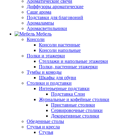
Ароматические свечи
Диффузоры ароматические
Саше арома
Подставки для благовоний
Аромалампы
Аромасветильники
Мебель
Консоли
Консоли настенные
Консоли напольные
Полки и этажерки
Стеллажи и напольные этажерки
Полки, настенные этажерки
Тумбы и комоды
Шкафы для обуви
Столики и подставки
Интерьерные подставки
Подставка Слон
Журнальные и кофейные столики
Приставные столики
Сервировочные столики
Декоративные столики
Обеденные столы
Стулья и кресла
Стулья