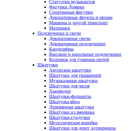
Статуэтки музыкантов
Фигурки Домики
Спортивные фигурки
Декоративные фрукты и овощи
Машины и другой транспорт
Матрешки
Подсвечники и свечи
Декоративные свечи
Декоративные подсвечники
Канделябры
Высокие и напольные подсвечники
Колпачок для тушения свечей
Шкатулки
Авторские шкатулки
Шкатулки для украшений
Музыкальные шкатулки
Шкатулки для часов
Хьюмидор
Шкатулки-фолианты
Шкатулка яйцо
Деревянные шкатулки
Шкатулки из змеевика
Шкатулки-сундучки
Металлические коробки
Шкатулки для денег, купюрницы