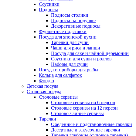
Соусники
Подносы
Подносы столики
Подносы на подушке
Декоративные подносы
Фуршетные подставки
Посуда для японской кухни
Тарелки для суши
Чаши для риса и лапши
Посуда для саке и чайной церемонии
Соусники для суши и роллов
Наборы для суши
Посуда и приборы для рыбы
Кольца для салфеток
Фондю
Детская посуда
Столовая посуда
Столовые сервизы
Столовые сервизы на 6 персон
Столовые сервизы на 12 персон
Столово-чайные сервизы
Тарелки
Обеденные и подстановочные тарелки
Десертные и закусочные тарелки
Тарелки глубокие (суповые тарелки)