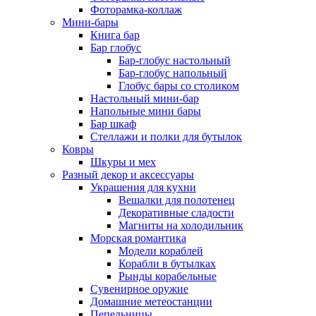
Фоторамка-коллаж
Мини-бары
Книга бар
Бар глобус
Бар-глобус настольный
Бар-глобус напольный
Глобус бары со столиком
Настольный мини-бар
Напольные мини бары
Бар шкаф
Стеллажи и полки для бутылок
Ковры
Шкуры и мех
Разный декор и аксессуары
Украшения для кухни
Вешалки для полотенец
Декоративные сладости
Магниты на холодильник
Морская романтика
Модели кораблей
Корабли в бутылках
Рынды корабельные
Сувенирное оружие
Домашние метеостанции
Пепельницы