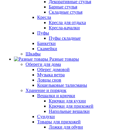
Декоративные стулья
Барные стулья
Складные стулья
Кресла
Кресла для отдыха
Кресла-качалки
Пуфы
Пуфы складные
Банкетки
Скамейки
Шкафы
Разные товары
Обереги для дома
Оберег домовой
Музыка ветра
Ловцы снов
Кошельковые талисманы
Хранение и порядок
Вешалки и крючки
Крючки для кухни
Крючки для прихожей
Напольные вешалки
Сундуки
Товары для прихожей
Ложки для обуви