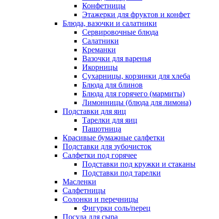
Конфетницы
Этажерки для фруктов и конфет
Блюда, вазочки и салатники
Сервировочные блюда
Салатники
Креманки
Вазочки для варенья
Икорницы
Сухарницы, корзинки для хлеба
Блюда для блинов
Блюда для горячего (мармиты)
Лимонницы (блюда для лимона)
Подставки для яиц
Тарелки для яиц
Пашотница
Красивые бумажные салфетки
Подставки для зубочисток
Салфетки под горячее
Подставки под кружки и стаканы
Подставки под тарелки
Масленки
Салфетницы
Солонки и перечницы
Фигурки соль/перец
Посуда для сыра