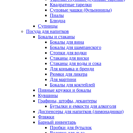
Квадратные тарелки
Суповые чашки (бульонницы)
Пиалы
Блюдца
Супницы
Посуда для напитков
Бокалы и стаканы
Бокалы для вина
Бокалы для шампанского
Стопки для водки
Стаканы для виски
Стаканы для воды и сока
Для коньяка и бренди
Рюмки для ликера
Для мартини
Бокалы для коктейлей
Пивные кружки и бокалы
Кувшины
Графины, штофы, декантеры
Бутылки и емкости для алкоголя
Диспенсеры для напитков (лимонадники)
Фляжки
Барный инвентарь
Пробки для бутылок
Ведерко для льда