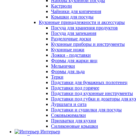
Наборы кухонной посуды
Кастрюли
Чайники для кипячения
Крышки для посуды
Кухонные принадлежности и аксессуары
Посуда для хранения продуктов
Посуда для запекания
Разделочные доски
Кухонные приборы и инструменты
Кухонные ножи
Ложки - подставки
Формы для жарки яиц
Мельнички
Формы для льда
Терки
Подставки для бумажных полотенец
Подставки под горячее
Подставки под кухонные инструменты
Подставки под губки и дозаторы для ку
Дуршлаги и сита
Подставки и сушилки для посуды
Соковыжималки
Прихватки для кухни
Силиконовые крышки
Интерьер