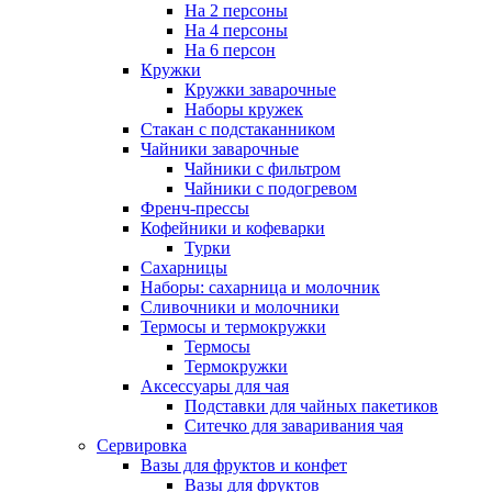
На 2 персоны
На 4 персоны
На 6 персон
Кружки
Кружки заварочные
Наборы кружек
Стакан с подстаканником
Чайники заварочные
Чайники с фильтром
Чайники с подогревом
Френч-прессы
Кофейники и кофеварки
Турки
Сахарницы
Наборы: сахарница и молочник
Сливочники и молочники
Термосы и термокружки
Термосы
Термокружки
Аксессуары для чая
Подставки для чайных пакетиков
Ситечко для заваривания чая
Сервировка
Вазы для фруктов и конфет
Вазы для фруктов