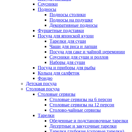
Соусники
Подносы
Подносы столики
Подносы на подушке
Декоративные подносы
Фуршетные подставки
Посуда для японской кухни
Тарелки для суши
Чаши для риса и лапши
Посуда для саке и чайной церемонии
Соусники для суши и роллов
Наборы для суши
Посуда и приборы для рыбы
Кольца для салфеток
Фондю
Детская посуда
Столовая посуда
Столовые сервизы
Столовые сервизы на 6 персон
Столовые сервизы на 12 персон
Столово-чайные сервизы
Тарелки
Обеденные и подстановочные тарелки
Десертные и закусочные тарелки
Тарелки глубокие (суповые тарелки)