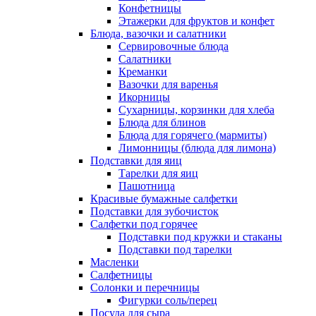
Конфетницы
Этажерки для фруктов и конфет
Блюда, вазочки и салатники
Сервировочные блюда
Салатники
Креманки
Вазочки для варенья
Икорницы
Сухарницы, корзинки для хлеба
Блюда для блинов
Блюда для горячего (мармиты)
Лимонницы (блюда для лимона)
Подставки для яиц
Тарелки для яиц
Пашотница
Красивые бумажные салфетки
Подставки для зубочисток
Салфетки под горячее
Подставки под кружки и стаканы
Подставки под тарелки
Масленки
Салфетницы
Солонки и перечницы
Фигурки соль/перец
Посуда для сыра