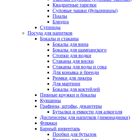
Квадратные тарелки
Суповые чашки (бульонницы)
Пиалы
Блюдца
Супницы
Посуда для напитков
Бокалы и стаканы
Бокалы для вина
Бокалы для шампанского
Стопки для водки
Стаканы для виски
Стаканы для воды и сока
Для коньяка и бренди
Рюмки для ликера
Для мартини
Бокалы для коктейлей
Пивные кружки и бокалы
Кувшины
Графины, штофы, декантеры
Бутылки и емкости для алкоголя
Диспенсеры для напитков (лимонадники)
Фляжки
Барный инвентарь
Пробки для бутылок
Ведерко для льда