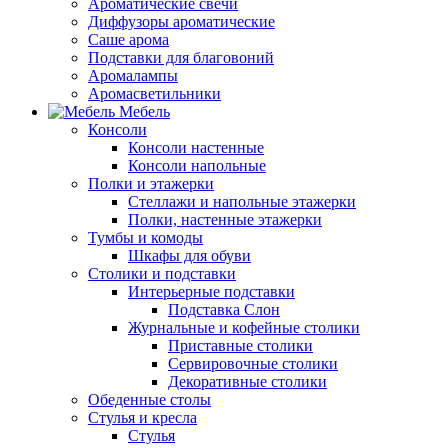
Ароматические свечи
Диффузоры ароматические
Саше арома
Подставки для благовоний
Аромалампы
Аромасветильники
Мебель
Консоли
Консоли настенные
Консоли напольные
Полки и этажерки
Стеллажи и напольные этажерки
Полки, настенные этажерки
Тумбы и комоды
Шкафы для обуви
Столики и подставки
Интерьерные подставки
Подставка Слон
Журнальные и кофейные столики
Приставные столики
Сервировочные столики
Декоративные столики
Обеденные столы
Стулья и кресла
Стулья