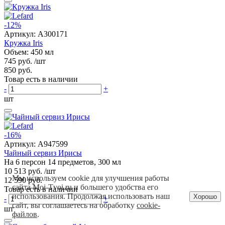
-12%
Артикул:
A300171
Кружка Iris
Объем: 450 мл
745 руб.
/шт
850 руб.
Товар есть в наличии
-
+
шт
-16%
Артикул:
A947599
Чайный сервиз Ирисы
На 6 персон 14 предметов, 300 мл
10 513 руб.
/шт
Мы используем cookie для улучшения работы
12 590 руб.
сайта Moi-Tvoi.ru и большего удобства его
Товар есть в наличии
использования. Продолжая использовать наш
Хорошо
-
+
сайт, вы соглашаетесь на обработку
cookie-
шт
файлов
.