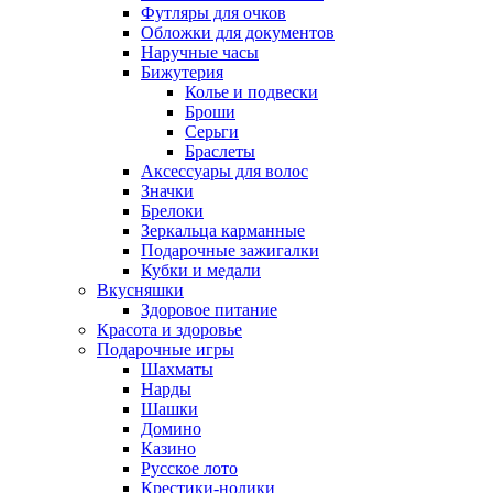
Футляры для очков
Обложки для документов
Наручные часы
Бижутерия
Колье и подвески
Броши
Серьги
Браслеты
Аксессуары для волос
Значки
Брелоки
Зеркальца карманные
Подарочные зажигалки
Кубки и медали
Вкусняшки
Здоровое питание
Красота и здоровье
Подарочные игры
Шахматы
Нарды
Шашки
Домино
Казино
Русское лото
Крестики-нолики