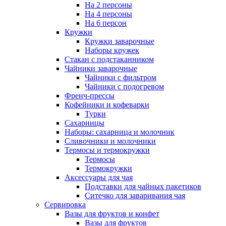
На 2 персоны
На 4 персоны
На 6 персон
Кружки
Кружки заварочные
Наборы кружек
Стакан с подстаканником
Чайники заварочные
Чайники с фильтром
Чайники с подогревом
Френч-прессы
Кофейники и кофеварки
Турки
Сахарницы
Наборы: сахарница и молочник
Сливочники и молочники
Термосы и термокружки
Термосы
Термокружки
Аксессуары для чая
Подставки для чайных пакетиков
Ситечко для заваривания чая
Сервировка
Вазы для фруктов и конфет
Вазы для фруктов