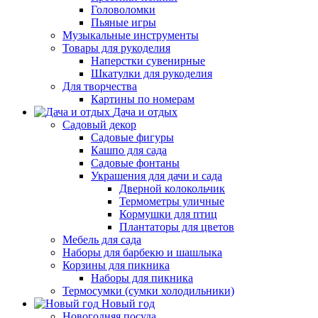
Головоломки
Пьяные игры
Музыкальные инструменты
Товары для рукоделия
Наперстки сувенирные
Шкатулки для рукоделия
Для творчества
Картины по номерам
Дача и отдых
Садовый декор
Садовые фигуры
Кашпо для сада
Садовые фонтаны
Украшения для дачи и сада
Дверной колокольчик
Термометры уличные
Кормушки для птиц
Плантаторы для цветов
Мебель для сада
Наборы для барбекю и шашлыка
Корзины для пикника
Наборы для пикника
Термосумки (сумки холодильники)
Новый год
Новогодняя посуда