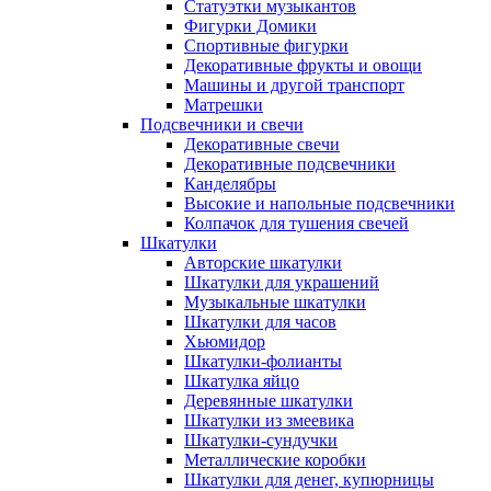
Статуэтки музыкантов
Фигурки Домики
Спортивные фигурки
Декоративные фрукты и овощи
Машины и другой транспорт
Матрешки
Подсвечники и свечи
Декоративные свечи
Декоративные подсвечники
Канделябры
Высокие и напольные подсвечники
Колпачок для тушения свечей
Шкатулки
Авторские шкатулки
Шкатулки для украшений
Музыкальные шкатулки
Шкатулки для часов
Хьюмидор
Шкатулки-фолианты
Шкатулка яйцо
Деревянные шкатулки
Шкатулки из змеевика
Шкатулки-сундучки
Металлические коробки
Шкатулки для денег, купюрницы