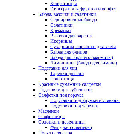
Конфетницы
Этажерки для фруктов и конфет
Блюда, вазочки и салатники
Сервировочные блюда
Салатники
Креманки
Вазочки для варенья
Икорницы
Сухарницы, корзинки для хлеба
Блюда для блинов
Блюда для горячего (мармиты)
Лимонницы (блюда для лимона)
Подставки для яиц
Тарелки для яиц
Пашотница
Красивые бумажные салфетки
Подставки для зубочисток
Салфетки под горячее
Подставки под кружки и стаканы
Подставки под тарелки
Масленки
Салфетницы
Солонки и перечницы
Фигурки соль/перец
Посуда для сыра