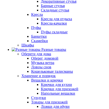
Декоративные стулья
Барные стулья
Складные стулья
Кресла
Кресла для отдыха
Кресла-качалки
Пуфы
Пуфы складные
Банкетки
Скамейки
Шкафы
Разные товары
Обереги для дома
Оберег домовой
Музыка ветра
Ловцы снов
Кошельковые талисманы
Хранение и порядок
Вешалки и крючки
Крючки для кухни
Крючки для прихожей
Напольные вешалки
Сундуки
Товары для прихожей
Ложки для обуви