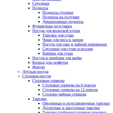
Соусники
Подносы
Подносы столики
Подносы на подушке
Декоративные подносы
Фуршетные подставки
Посуда для японской кухни
Тарелки для суши
Чаши для риса и лапши
Посуда для саке и чайной церемонии
Соусники для суши и роллов
Наборы для суши
Посуда и приборы для рыбы
Кольца для салфеток
Фондю
Детская посуда
Столовая посуда
Столовые сервизы
Столовые сервизы на 6 персон
Столовые сервизы на 12 персон
Столово-чайные сервизы
Тарелки
Обеденные и подстановочные тарелки
Десертные и закусочные тарелки
Тарелки глубокие (суповые тарелки)