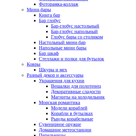
Фоторамка-коллаж
Мини-бары
Книга бар
Бар глобус
Бар-глобус настольный
Бар-глобус напольный
Глобус бары со столиком
Настольный мини-бар
Напольные мини бары
Бар шкаф
Стеллажи и полки для бутылок
Ковры
Шкуры и мех
Разный декор и аксессуары
Украшения для кухни
Вешалки для полотенец
Декоративные сладости
Магниты на холодильник
Морская романтика
Модели кораблей
Корабли в бутылках
Рынды корабельные
Сувенирное оружие
Домашние метеостанции
Пепельницы