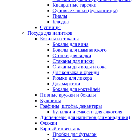
Квадратные тарелки
Суповые чашки (бульонницы)
Пиалы
Блюдца
Супницы
Посуда для напитков
Бокалы и стаканы
Бокалы для вина
Бокалы для шампанского
Стопки для водки
Стаканы для виски
Стаканы для воды и сока
Для коньяка и бренди
Рюмки для ликера
Для мартини
Бокалы для коктейлей
Пивные кружки и бокалы
Кувшины
Графины, штофы, декантеры
Бутылки и емкости для алкоголя
Диспенсеры для напитков (лимонадники)
Фляжки
Барный инвентарь
Пробки для бутылок
Ведерко для льда