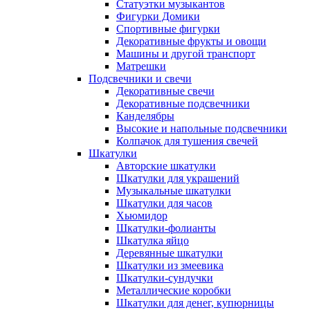
Статуэтки музыкантов
Фигурки Домики
Спортивные фигурки
Декоративные фрукты и овощи
Машины и другой транспорт
Матрешки
Подсвечники и свечи
Декоративные свечи
Декоративные подсвечники
Канделябры
Высокие и напольные подсвечники
Колпачок для тушения свечей
Шкатулки
Авторские шкатулки
Шкатулки для украшений
Музыкальные шкатулки
Шкатулки для часов
Хьюмидор
Шкатулки-фолианты
Шкатулка яйцо
Деревянные шкатулки
Шкатулки из змеевика
Шкатулки-сундучки
Металлические коробки
Шкатулки для денег, купюрницы