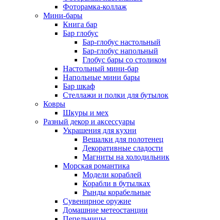
Фоторамка-коллаж
Мини-бары
Книга бар
Бар глобус
Бар-глобус настольный
Бар-глобус напольный
Глобус бары со столиком
Настольный мини-бар
Напольные мини бары
Бар шкаф
Стеллажи и полки для бутылок
Ковры
Шкуры и мех
Разный декор и аксессуары
Украшения для кухни
Вешалки для полотенец
Декоративные сладости
Магниты на холодильник
Морская романтика
Модели кораблей
Корабли в бутылках
Рынды корабельные
Сувенирное оружие
Домашние метеостанции
Пепельницы