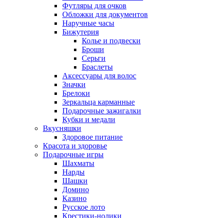
Футляры для очков
Обложки для документов
Наручные часы
Бижутерия
Колье и подвески
Броши
Серьги
Браслеты
Аксессуары для волос
Значки
Брелоки
Зеркальца карманные
Подарочные зажигалки
Кубки и медали
Вкусняшки
Здоровое питание
Красота и здоровье
Подарочные игры
Шахматы
Нарды
Шашки
Домино
Казино
Русское лото
Крестики-нолики