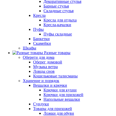
Декоративные стулья
Барные стулья
Складные стулья
Кресла
Кресла для отдыха
Кресла-качалки
Пуфы
Пуфы складные
Банкетки
Скамейки
Шкафы
Разные товары
Обереги для дома
Оберег домовой
Музыка ветра
Ловцы снов
Кошельковые талисманы
Хранение и порядок
Вешалки и крючки
Крючки для кухни
Крючки для прихожей
Напольные вешалки
Сундуки
Товары для прихожей
Ложки для обуви