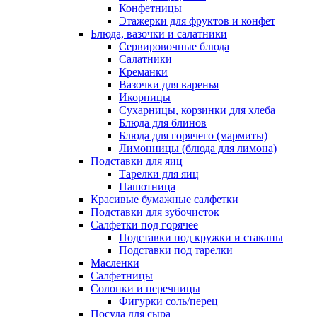
Конфетницы
Этажерки для фруктов и конфет
Блюда, вазочки и салатники
Сервировочные блюда
Салатники
Креманки
Вазочки для варенья
Икорницы
Сухарницы, корзинки для хлеба
Блюда для блинов
Блюда для горячего (мармиты)
Лимонницы (блюда для лимона)
Подставки для яиц
Тарелки для яиц
Пашотница
Красивые бумажные салфетки
Подставки для зубочисток
Салфетки под горячее
Подставки под кружки и стаканы
Подставки под тарелки
Масленки
Салфетницы
Солонки и перечницы
Фигурки соль/перец
Посуда для сыра