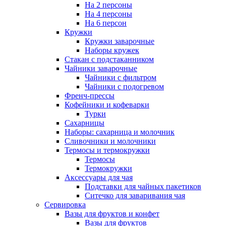
На 2 персоны
На 4 персоны
На 6 персон
Кружки
Кружки заварочные
Наборы кружек
Стакан с подстаканником
Чайники заварочные
Чайники с фильтром
Чайники с подогревом
Френч-прессы
Кофейники и кофеварки
Турки
Сахарницы
Наборы: сахарница и молочник
Сливочники и молочники
Термосы и термокружки
Термосы
Термокружки
Аксессуары для чая
Подставки для чайных пакетиков
Ситечко для заваривания чая
Сервировка
Вазы для фруктов и конфет
Вазы для фруктов