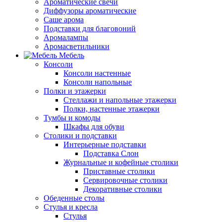
Ароматические свечи
Диффузоры ароматические
Саше арома
Подставки для благовоний
Аромалампы
Аромасветильники
Мебель
Консоли
Консоли настенные
Консоли напольные
Полки и этажерки
Стеллажи и напольные этажерки
Полки, настенные этажерки
Тумбы и комоды
Шкафы для обуви
Столики и подставки
Интерьерные подставки
Подставка Слон
Журнальные и кофейные столики
Приставные столики
Сервировочные столики
Декоративные столики
Обеденные столы
Стулья и кресла
Стулья