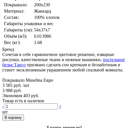
Покрывало:
200x230
Материал:
Жаккард
Состав:
100% хлопок
Габариты упаковки и вес
Габариты (см):
54x37x7
Объём (м3):
0.013986
Вес (кг):
1.68
Бренд
Сочетая в себе гармоничное цветовое решение, изящные
рисунки, качественные ткани и нежные вышивки,
постельное
белье Танго
призвано сделать сон крепким и беззаботным и
станет эксклюзивным украшением любой спальной комнаты.
Покрывало Muselina Евро
3 585 руб.
/шт
3 988 руб.
Экономия 403 руб.
Товар есть в наличии
-
+
шт
В корзину
Хотите дешевле?