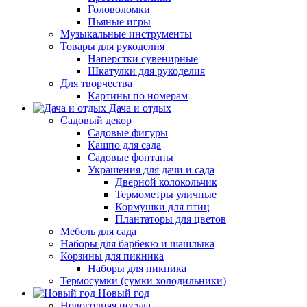
Головоломки
Пьяные игры
Музыкальные инструменты
Товары для рукоделия
Наперстки сувенирные
Шкатулки для рукоделия
Для творчества
Картины по номерам
Дача и отдых
Садовый декор
Садовые фигуры
Кашпо для сада
Садовые фонтаны
Украшения для дачи и сада
Дверной колокольчик
Термометры уличные
Кормушки для птиц
Плантаторы для цветов
Мебель для сада
Наборы для барбекю и шашлыка
Корзины для пикника
Наборы для пикника
Термосумки (сумки холодильники)
Новый год
Новогодняя посуда