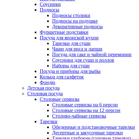
Соусники
Подносы
Подносы столики
Подносы на подушке
Декоративные подносы
Фуршетные подставки
Посуда для японской кухни
Тарелки для суши
Чаши для риса и лапши
Посуда для саке и чайной церемонии
Соусники для суши и роллов
Наборы для суши
Посуда и приборы для рыбы
Кольца для салфеток
Фондю
Детская посуда
Столовая посуда
Столовые сервизы
Столовые сервизы на 6 персон
Столовые сервизы на 12 персон
Столово-чайные сервизы
Тарелки
Обеденные и подстановочные тарелки
Десертные и закусочные тарелки
Тарелки глубокие (суповые тарелки)