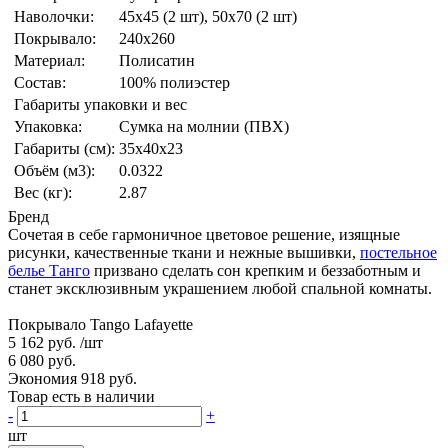
Наволочки:
45x45 (2 шт), 50x70 (2 шт)
Покрывало:
240x260
Материал:
Полисатин
Состав:
100% полиэстер
Габариты упаковки и вес
Упаковка:
Сумка на молнии (ПВХ)
Габариты (см):
35x40x23
Объём (м3):
0.0322
Вес (кг):
2.87
Бренд
Сочетая в себе гармоничное цветовое решение, изящные
рисунки, качественные ткани и нежные вышивки,
постельное
белье Танго
призвано сделать сон крепким и беззаботным и
станет эксклюзивным украшением любой спальной комнаты.
Покрывало Tango Lafayette
5 162 руб.
/шт
6 080 руб.
Экономия 918 руб.
Товар есть в наличии
-
+
шт