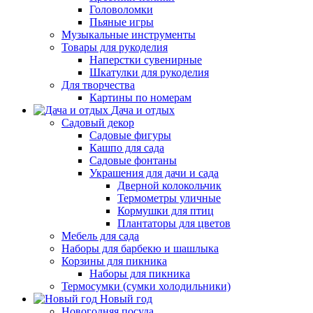
Головоломки
Пьяные игры
Музыкальные инструменты
Товары для рукоделия
Наперстки сувенирные
Шкатулки для рукоделия
Для творчества
Картины по номерам
Дача и отдых
Садовый декор
Садовые фигуры
Кашпо для сада
Садовые фонтаны
Украшения для дачи и сада
Дверной колокольчик
Термометры уличные
Кормушки для птиц
Плантаторы для цветов
Мебель для сада
Наборы для барбекю и шашлыка
Корзины для пикника
Наборы для пикника
Термосумки (сумки холодильники)
Новый год
Новогодняя посуда