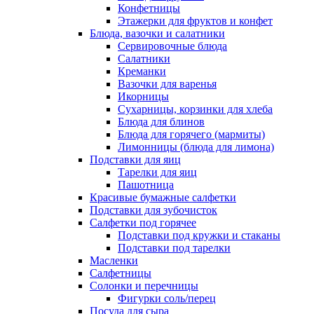
Конфетницы
Этажерки для фруктов и конфет
Блюда, вазочки и салатники
Сервировочные блюда
Салатники
Креманки
Вазочки для варенья
Икорницы
Сухарницы, корзинки для хлеба
Блюда для блинов
Блюда для горячего (мармиты)
Лимонницы (блюда для лимона)
Подставки для яиц
Тарелки для яиц
Пашотница
Красивые бумажные салфетки
Подставки для зубочисток
Салфетки под горячее
Подставки под кружки и стаканы
Подставки под тарелки
Масленки
Салфетницы
Солонки и перечницы
Фигурки соль/перец
Посуда для сыра