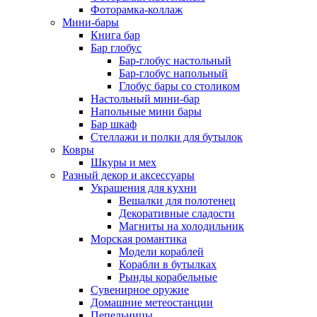
Фоторамка-коллаж
Мини-бары
Книга бар
Бар глобус
Бар-глобус настольный
Бар-глобус напольный
Глобус бары со столиком
Настольный мини-бар
Напольные мини бары
Бар шкаф
Стеллажи и полки для бутылок
Ковры
Шкуры и мех
Разный декор и аксессуары
Украшения для кухни
Вешалки для полотенец
Декоративные сладости
Магниты на холодильник
Морская романтика
Модели кораблей
Корабли в бутылках
Рынды корабельные
Сувенирное оружие
Домашние метеостанции
Пепельницы