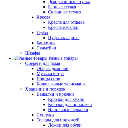
Декоративные стулья
Барные стулья
Складные стулья
Кресла
Кресла для отдыха
Кресла-качалки
Пуфы
Пуфы складные
Банкетки
Скамейки
Шкафы
Разные товары
Обереги для дома
Оберег домовой
Музыка ветра
Ловцы снов
Кошельковые талисманы
Хранение и порядок
Вешалки и крючки
Крючки для кухни
Крючки для прихожей
Напольные вешалки
Сундуки
Товары для прихожей
Ложки для обуви