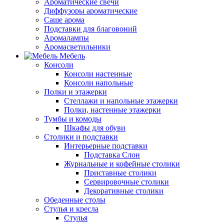
Ароматические свечи
Диффузоры ароматические
Саше арома
Подставки для благовоний
Аромалампы
Аромасветильники
Мебель
Консоли
Консоли настенные
Консоли напольные
Полки и этажерки
Стеллажи и напольные этажерки
Полки, настенные этажерки
Тумбы и комоды
Шкафы для обуви
Столики и подставки
Интерьерные подставки
Подставка Слон
Журнальные и кофейные столики
Приставные столики
Сервировочные столики
Декоративные столики
Обеденные столы
Стулья и кресла
Стулья