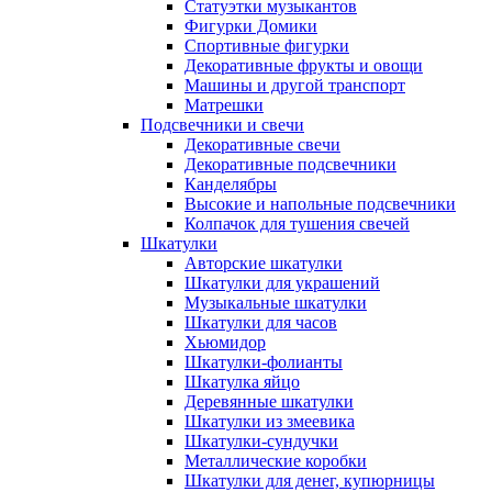
Статуэтки музыкантов
Фигурки Домики
Спортивные фигурки
Декоративные фрукты и овощи
Машины и другой транспорт
Матрешки
Подсвечники и свечи
Декоративные свечи
Декоративные подсвечники
Канделябры
Высокие и напольные подсвечники
Колпачок для тушения свечей
Шкатулки
Авторские шкатулки
Шкатулки для украшений
Музыкальные шкатулки
Шкатулки для часов
Хьюмидор
Шкатулки-фолианты
Шкатулка яйцо
Деревянные шкатулки
Шкатулки из змеевика
Шкатулки-сундучки
Металлические коробки
Шкатулки для денег, купюрницы