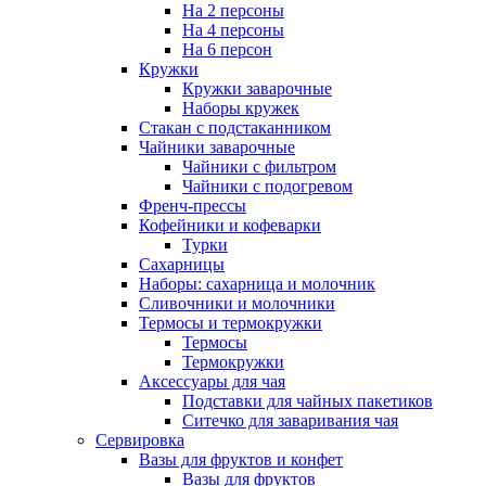
На 2 персоны
На 4 персоны
На 6 персон
Кружки
Кружки заварочные
Наборы кружек
Стакан с подстаканником
Чайники заварочные
Чайники с фильтром
Чайники с подогревом
Френч-прессы
Кофейники и кофеварки
Турки
Сахарницы
Наборы: сахарница и молочник
Сливочники и молочники
Термосы и термокружки
Термосы
Термокружки
Аксессуары для чая
Подставки для чайных пакетиков
Ситечко для заваривания чая
Сервировка
Вазы для фруктов и конфет
Вазы для фруктов