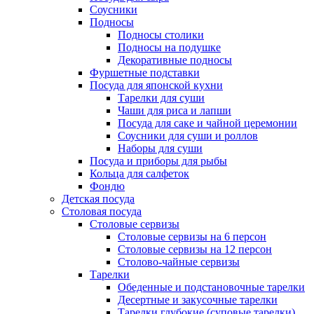
Соусники
Подносы
Подносы столики
Подносы на подушке
Декоративные подносы
Фуршетные подставки
Посуда для японской кухни
Тарелки для суши
Чаши для риса и лапши
Посуда для саке и чайной церемонии
Соусники для суши и роллов
Наборы для суши
Посуда и приборы для рыбы
Кольца для салфеток
Фондю
Детская посуда
Столовая посуда
Столовые сервизы
Столовые сервизы на 6 персон
Столовые сервизы на 12 персон
Столово-чайные сервизы
Тарелки
Обеденные и подстановочные тарелки
Десертные и закусочные тарелки
Тарелки глубокие (суповые тарелки)