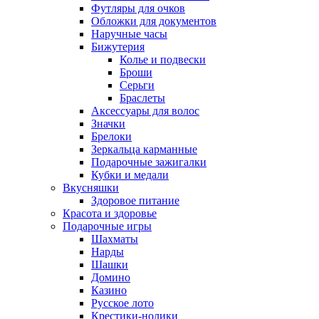
Футляры для очков
Обложки для документов
Наручные часы
Бижутерия
Колье и подвески
Броши
Серьги
Браслеты
Аксессуары для волос
Значки
Брелоки
Зеркальца карманные
Подарочные зажигалки
Кубки и медали
Вкусняшки
Здоровое питание
Красота и здоровье
Подарочные игры
Шахматы
Нарды
Шашки
Домино
Казино
Русское лото
Крестики-нолики