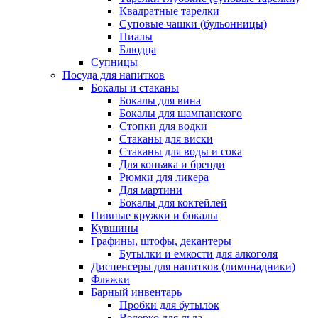
Квадратные тарелки
Суповые чашки (бульонницы)
Пиалы
Блюдца
Супницы
Посуда для напитков
Бокалы и стаканы
Бокалы для вина
Бокалы для шампанского
Стопки для водки
Стаканы для виски
Стаканы для воды и сока
Для коньяка и бренди
Рюмки для ликера
Для мартини
Бокалы для коктейлей
Пивные кружки и бокалы
Кувшины
Графины, штофы, декантеры
Бутылки и емкости для алкоголя
Диспенсеры для напитков (лимонадники)
Фляжки
Барный инвентарь
Пробки для бутылок
Ведерко для льда