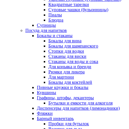
Квадратные тарелки
Суповые чашки (бульонницы)
Пиалы
Блюдца
Супницы
Посуда для напитков
Бокалы и стаканы
Бокалы для вина
Бокалы для шампанского
Стопки для водки
Стаканы для виски
Стаканы для воды и сока
Для коньяка и бренди
Рюмки для ликера
Для мартини
Бокалы для коктейлей
Пивные кружки и бокалы
Кувшины
Графины, штофы, декантеры
Бутылки и емкости для алкоголя
Диспенсеры для напитков (лимонадники)
Фляжки
Барный инвентарь
Пробки для бутылок
Ведерко для льда