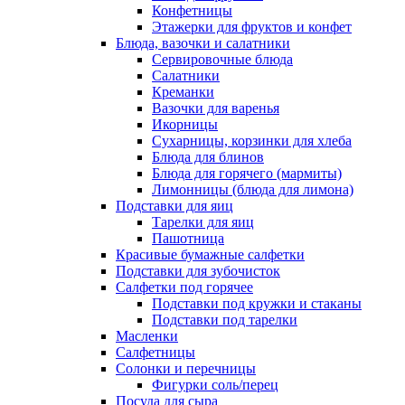
Конфетницы
Этажерки для фруктов и конфет
Блюда, вазочки и салатники
Сервировочные блюда
Салатники
Креманки
Вазочки для варенья
Икорницы
Сухарницы, корзинки для хлеба
Блюда для блинов
Блюда для горячего (мармиты)
Лимонницы (блюда для лимона)
Подставки для яиц
Тарелки для яиц
Пашотница
Красивые бумажные салфетки
Подставки для зубочисток
Салфетки под горячее
Подставки под кружки и стаканы
Подставки под тарелки
Масленки
Салфетницы
Солонки и перечницы
Фигурки соль/перец
Посуда для сыра