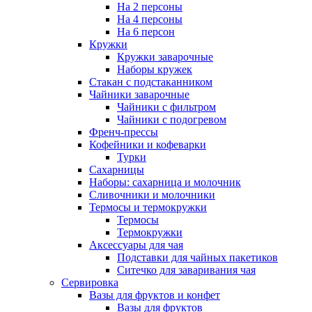
На 2 персоны
На 4 персоны
На 6 персон
Кружки
Кружки заварочные
Наборы кружек
Стакан с подстаканником
Чайники заварочные
Чайники с фильтром
Чайники с подогревом
Френч-прессы
Кофейники и кофеварки
Турки
Сахарницы
Наборы: сахарница и молочник
Сливочники и молочники
Термосы и термокружки
Термосы
Термокружки
Аксессуары для чая
Подставки для чайных пакетиков
Ситечко для заваривания чая
Сервировка
Вазы для фруктов и конфет
Вазы для фруктов