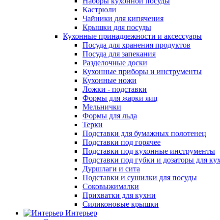
Наборы кухонной посуды
Кастрюли
Чайники для кипячения
Крышки для посуды
Кухонные принадлежности и аксессуары
Посуда для хранения продуктов
Посуда для запекания
Разделочные доски
Кухонные приборы и инструменты
Кухонные ножи
Ложки - подставки
Формы для жарки яиц
Мельнички
Формы для льда
Терки
Подставки для бумажных полотенец
Подставки под горячее
Подставки под кухонные инструменты
Подставки под губки и дозаторы для ку
Дуршлаги и сита
Подставки и сушилки для посуды
Соковыжималки
Прихватки для кухни
Силиконовые крышки
Интерьер