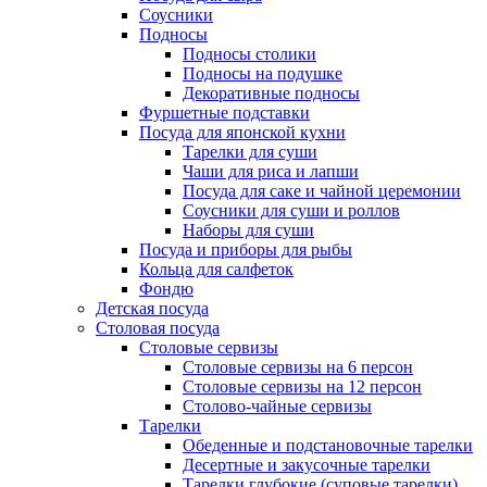
Соусники
Подносы
Подносы столики
Подносы на подушке
Декоративные подносы
Фуршетные подставки
Посуда для японской кухни
Тарелки для суши
Чаши для риса и лапши
Посуда для саке и чайной церемонии
Соусники для суши и роллов
Наборы для суши
Посуда и приборы для рыбы
Кольца для салфеток
Фондю
Детская посуда
Столовая посуда
Столовые сервизы
Столовые сервизы на 6 персон
Столовые сервизы на 12 персон
Столово-чайные сервизы
Тарелки
Обеденные и подстановочные тарелки
Десертные и закусочные тарелки
Тарелки глубокие (суповые тарелки)