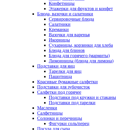
Конфетницы
Этажерки для фруктов и конфет
Блюда, вазочки и салатники
Сервировочные блюда
Салатники
Креманки
Вазочки для варенья
Икорницы
Сухарницы, корзинки для хлеба
Блюда для блинов
Блюда для горячего (мармиты)
Лимонницы (блюда для лимона)
Подставки для яиц
Тарелки для яиц
Пашотница
Красивые бумажные салфетки
Подставки для зубочисток
Салфетки под горячее
Подставки под кружки и стаканы
Подставки под тарелки
Масленки
Салфетницы
Солонки и перечницы
Фигурки соль/перец
Посуда для сыра