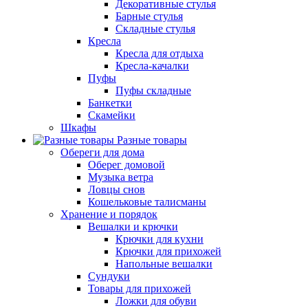
Декоративные стулья
Барные стулья
Складные стулья
Кресла
Кресла для отдыха
Кресла-качалки
Пуфы
Пуфы складные
Банкетки
Скамейки
Шкафы
Разные товары
Обереги для дома
Оберег домовой
Музыка ветра
Ловцы снов
Кошельковые талисманы
Хранение и порядок
Вешалки и крючки
Крючки для кухни
Крючки для прихожей
Напольные вешалки
Сундуки
Товары для прихожей
Ложки для обуви