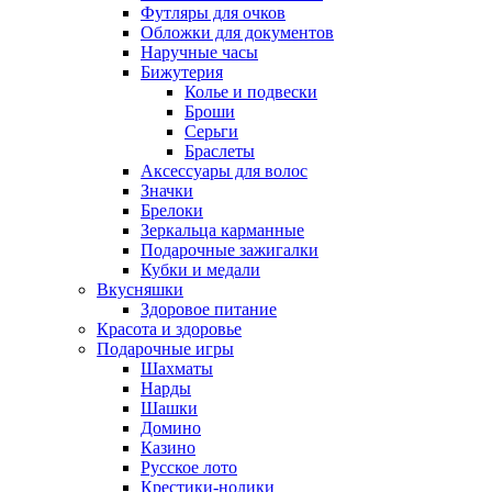
Футляры для очков
Обложки для документов
Наручные часы
Бижутерия
Колье и подвески
Броши
Серьги
Браслеты
Аксессуары для волос
Значки
Брелоки
Зеркальца карманные
Подарочные зажигалки
Кубки и медали
Вкусняшки
Здоровое питание
Красота и здоровье
Подарочные игры
Шахматы
Нарды
Шашки
Домино
Казино
Русское лото
Крестики-нолики