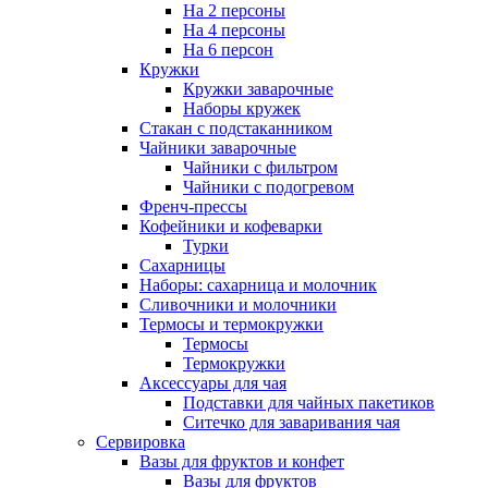
На 2 персоны
На 4 персоны
На 6 персон
Кружки
Кружки заварочные
Наборы кружек
Стакан с подстаканником
Чайники заварочные
Чайники с фильтром
Чайники с подогревом
Френч-прессы
Кофейники и кофеварки
Турки
Сахарницы
Наборы: сахарница и молочник
Сливочники и молочники
Термосы и термокружки
Термосы
Термокружки
Аксессуары для чая
Подставки для чайных пакетиков
Ситечко для заваривания чая
Сервировка
Вазы для фруктов и конфет
Вазы для фруктов