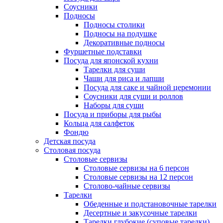
Соусники
Подносы
Подносы столики
Подносы на подушке
Декоративные подносы
Фуршетные подставки
Посуда для японской кухни
Тарелки для суши
Чаши для риса и лапши
Посуда для саке и чайной церемонии
Соусники для суши и роллов
Наборы для суши
Посуда и приборы для рыбы
Кольца для салфеток
Фондю
Детская посуда
Столовая посуда
Столовые сервизы
Столовые сервизы на 6 персон
Столовые сервизы на 12 персон
Столово-чайные сервизы
Тарелки
Обеденные и подстановочные тарелки
Десертные и закусочные тарелки
Тарелки глубокие (суповые тарелки)