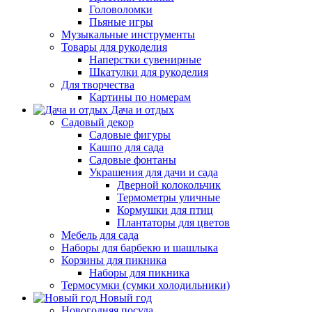
Головоломки
Пьяные игры
Музыкальные инструменты
Товары для рукоделия
Наперстки сувенирные
Шкатулки для рукоделия
Для творчества
Картины по номерам
Дача и отдых
Садовый декор
Садовые фигуры
Кашпо для сада
Садовые фонтаны
Украшения для дачи и сада
Дверной колокольчик
Термометры уличные
Кормушки для птиц
Плантаторы для цветов
Мебель для сада
Наборы для барбекю и шашлыка
Корзины для пикника
Наборы для пикника
Термосумки (сумки холодильники)
Новый год
Новогодняя посуда