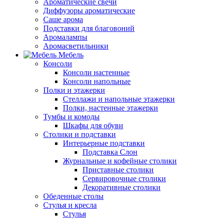
Ароматические свечи
Диффузоры ароматические
Саше арома
Подставки для благовоний
Аромалампы
Аромасветильники
Мебель
Консоли
Консоли настенные
Консоли напольные
Полки и этажерки
Стеллажи и напольные этажерки
Полки, настенные этажерки
Тумбы и комоды
Шкафы для обуви
Столики и подставки
Интерьерные подставки
Подставка Слон
Журнальные и кофейные столики
Приставные столики
Сервировочные столики
Декоративные столики
Обеденные столы
Стулья и кресла
Стулья