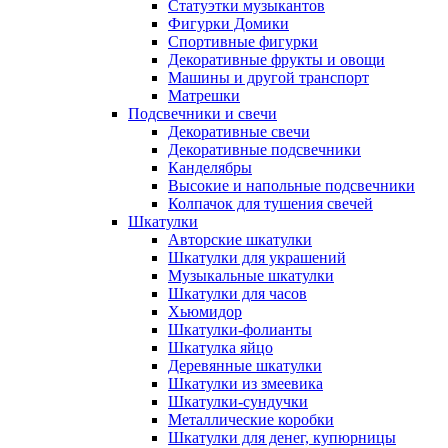
Статуэтки музыкантов
Фигурки Домики
Спортивные фигурки
Декоративные фрукты и овощи
Машины и другой транспорт
Матрешки
Подсвечники и свечи
Декоративные свечи
Декоративные подсвечники
Канделябры
Высокие и напольные подсвечники
Колпачок для тушения свечей
Шкатулки
Авторские шкатулки
Шкатулки для украшений
Музыкальные шкатулки
Шкатулки для часов
Хьюмидор
Шкатулки-фолианты
Шкатулка яйцо
Деревянные шкатулки
Шкатулки из змеевика
Шкатулки-сундучки
Металлические коробки
Шкатулки для денег, купюрницы