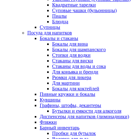
Квадратные тарелки
Суповые чашки (бульонницы)
Пиалы
Блюдца
Супницы
Посуда для напитков
Бокалы и стаканы
Бокалы для вина
Бокалы для шампанского
Стопки для водки
Стаканы для виски
Стаканы для воды и сока
Для коньяка и бренди
Рюмки для ликера
Для мартини
Бокалы для коктейлей
Пивные кружки и бокалы
Кувшины
Графины, штофы, декантеры
Бутылки и емкости для алкоголя
Диспенсеры для напитков (лимонадники)
Фляжки
Барный инвентарь
Пробки для бутылок
Ведерко для льда