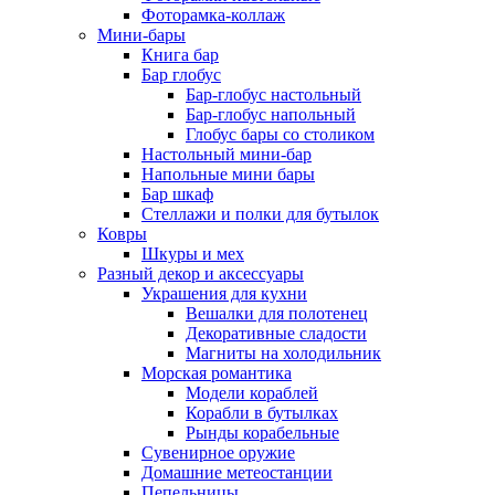
Фоторамка-коллаж
Мини-бары
Книга бар
Бар глобус
Бар-глобус настольный
Бар-глобус напольный
Глобус бары со столиком
Настольный мини-бар
Напольные мини бары
Бар шкаф
Стеллажи и полки для бутылок
Ковры
Шкуры и мех
Разный декор и аксессуары
Украшения для кухни
Вешалки для полотенец
Декоративные сладости
Магниты на холодильник
Морская романтика
Модели кораблей
Корабли в бутылках
Рынды корабельные
Сувенирное оружие
Домашние метеостанции
Пепельницы