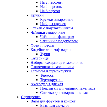
На 2 персоны
На 4 персоны
На 6 персон
Кружки
Кружки заварочные
Наборы кружек
Стакан с подстаканником
Чайники заварочные
Чайники с фильтром
Чайники с подогревом
Френч-прессы
Кофейники и кофеварки
Турки
Сахарницы
Наборы: сахарница и молочник
Сливочники и молочники
Термосы и термокружки
Термосы
Термокружки
Аксессуары для чая
Подставки для чайных пакетиков
Ситечко для заваривания чая
Сервировка
Вазы для фруктов и конфет
Вазы для фруктов