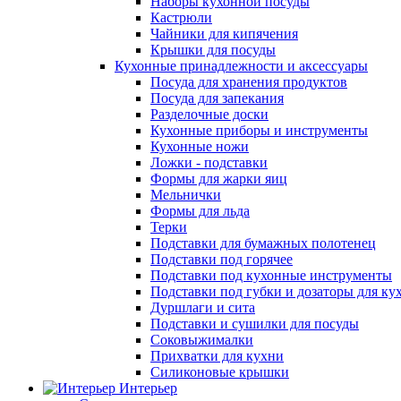
Наборы кухонной посуды
Кастрюли
Чайники для кипячения
Крышки для посуды
Кухонные принадлежности и аксессуары
Посуда для хранения продуктов
Посуда для запекания
Разделочные доски
Кухонные приборы и инструменты
Кухонные ножи
Ложки - подставки
Формы для жарки яиц
Мельнички
Формы для льда
Терки
Подставки для бумажных полотенец
Подставки под горячее
Подставки под кухонные инструменты
Подставки под губки и дозаторы для ку
Дуршлаги и сита
Подставки и сушилки для посуды
Соковыжималки
Прихватки для кухни
Силиконовые крышки
Интерьер