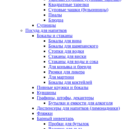
Квадратные тарелки
Суповые чашки (бульонницы)
Пиалы
Блюдца
Супницы
Посуда для напитков
Бокалы и стаканы
Бокалы для вина
Бокалы для шампанского
Стопки для водки
Стаканы для виски
Стаканы для воды и сока
Для коньяка и бренди
Рюмки для ликера
Для мартини
Бокалы для коктейлей
Пивные кружки и бокалы
Кувшины
Графины, штофы, декантеры
Бутылки и емкости для алкоголя
Диспенсеры для напитков (лимонадники)
Фляжки
Барный инвентарь
Пробки для бутылок
Ведерко для льда