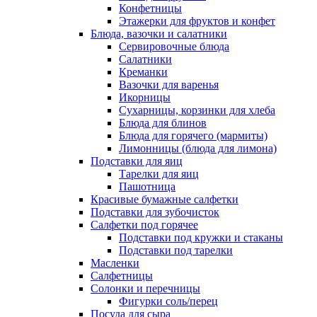
Конфетницы
Этажерки для фруктов и конфет
Блюда, вазочки и салатники
Сервировочные блюда
Салатники
Креманки
Вазочки для варенья
Икорницы
Сухарницы, корзинки для хлеба
Блюда для блинов
Блюда для горячего (мармиты)
Лимонницы (блюда для лимона)
Подставки для яиц
Тарелки для яиц
Пашотница
Красивые бумажные салфетки
Подставки для зубочисток
Салфетки под горячее
Подставки под кружки и стаканы
Подставки под тарелки
Масленки
Салфетницы
Солонки и перечницы
Фигурки соль/перец
Посуда для сыра