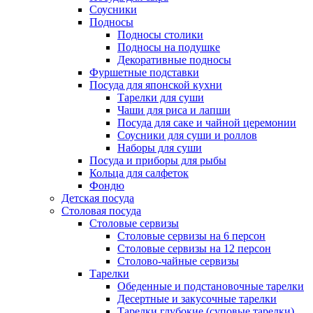
Соусники
Подносы
Подносы столики
Подносы на подушке
Декоративные подносы
Фуршетные подставки
Посуда для японской кухни
Тарелки для суши
Чаши для риса и лапши
Посуда для саке и чайной церемонии
Соусники для суши и роллов
Наборы для суши
Посуда и приборы для рыбы
Кольца для салфеток
Фондю
Детская посуда
Столовая посуда
Столовые сервизы
Столовые сервизы на 6 персон
Столовые сервизы на 12 персон
Столово-чайные сервизы
Тарелки
Обеденные и подстановочные тарелки
Десертные и закусочные тарелки
Тарелки глубокие (суповые тарелки)