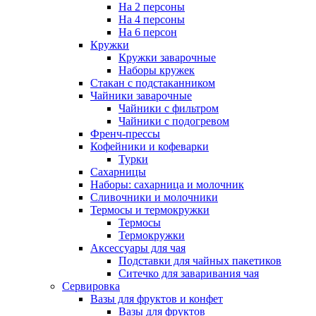
На 2 персоны
На 4 персоны
На 6 персон
Кружки
Кружки заварочные
Наборы кружек
Стакан с подстаканником
Чайники заварочные
Чайники с фильтром
Чайники с подогревом
Френч-прессы
Кофейники и кофеварки
Турки
Сахарницы
Наборы: сахарница и молочник
Сливочники и молочники
Термосы и термокружки
Термосы
Термокружки
Аксессуары для чая
Подставки для чайных пакетиков
Ситечко для заваривания чая
Сервировка
Вазы для фруктов и конфет
Вазы для фруктов