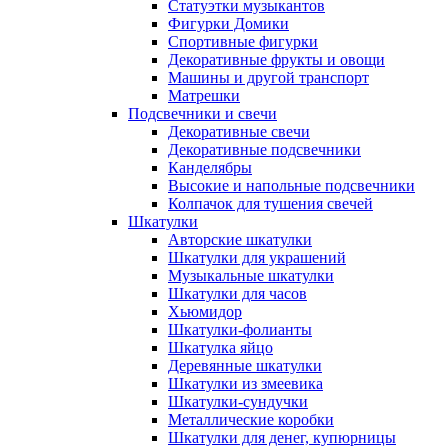
Статуэтки музыкантов
Фигурки Домики
Спортивные фигурки
Декоративные фрукты и овощи
Машины и другой транспорт
Матрешки
Подсвечники и свечи
Декоративные свечи
Декоративные подсвечники
Канделябры
Высокие и напольные подсвечники
Колпачок для тушения свечей
Шкатулки
Авторские шкатулки
Шкатулки для украшений
Музыкальные шкатулки
Шкатулки для часов
Хьюмидор
Шкатулки-фолианты
Шкатулка яйцо
Деревянные шкатулки
Шкатулки из змеевика
Шкатулки-сундучки
Металлические коробки
Шкатулки для денег, купюрницы