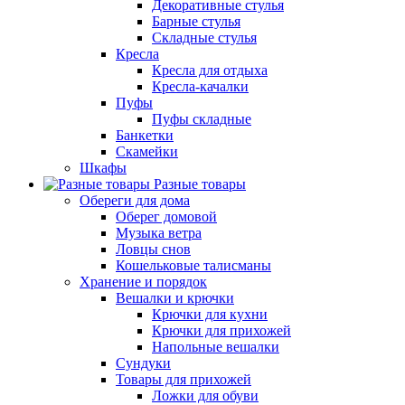
Декоративные стулья
Барные стулья
Складные стулья
Кресла
Кресла для отдыха
Кресла-качалки
Пуфы
Пуфы складные
Банкетки
Скамейки
Шкафы
Разные товары
Обереги для дома
Оберег домовой
Музыка ветра
Ловцы снов
Кошельковые талисманы
Хранение и порядок
Вешалки и крючки
Крючки для кухни
Крючки для прихожей
Напольные вешалки
Сундуки
Товары для прихожей
Ложки для обуви