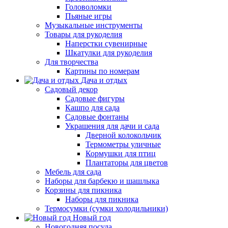
Головоломки
Пьяные игры
Музыкальные инструменты
Товары для рукоделия
Наперстки сувенирные
Шкатулки для рукоделия
Для творчества
Картины по номерам
Дача и отдых
Садовый декор
Садовые фигуры
Кашпо для сада
Садовые фонтаны
Украшения для дачи и сада
Дверной колокольчик
Термометры уличные
Кормушки для птиц
Плантаторы для цветов
Мебель для сада
Наборы для барбекю и шашлыка
Корзины для пикника
Наборы для пикника
Термосумки (сумки холодильники)
Новый год
Новогодняя посуда