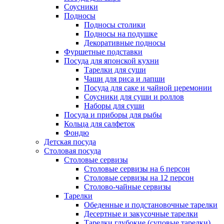
Соусники
Подносы
Подносы столики
Подносы на подушке
Декоративные подносы
Фуршетные подставки
Посуда для японской кухни
Тарелки для суши
Чаши для риса и лапши
Посуда для саке и чайной церемонии
Соусники для суши и роллов
Наборы для суши
Посуда и приборы для рыбы
Кольца для салфеток
Фондю
Детская посуда
Столовая посуда
Столовые сервизы
Столовые сервизы на 6 персон
Столовые сервизы на 12 персон
Столово-чайные сервизы
Тарелки
Обеденные и подстановочные тарелки
Десертные и закусочные тарелки
Тарелки глубокие (суповые тарелки)