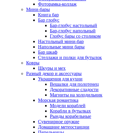
Фоторамка-коллаж
Мини-бары
Книга бар
Бар глобус
Бар-глобус настольный
Бар-глобус напольный
Глобус бары со столиком
Настольный мини-бар
Напольные мини бары
Бар шкаф
Стеллажи и полки для бутылок
Ковры
Шкуры и мех
Разный декор и аксессуары
Украшения для кухни
Вешалки для полотенец
Декоративные сладости
Магниты на холодильник
Морская романтика
Модели кораблей
Корабли в бутылках
Рынды корабельные
Сувенирное оружие
Домашние метеостанции
Пепельницы