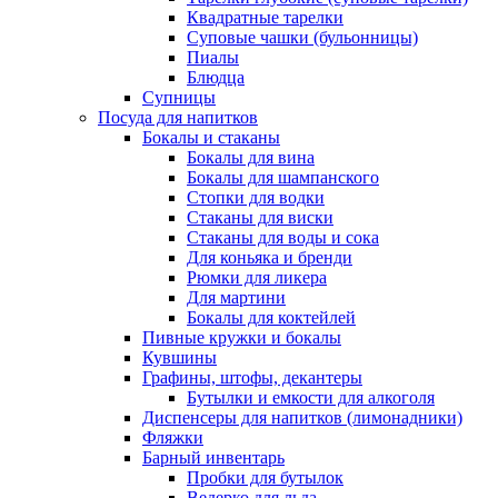
Квадратные тарелки
Суповые чашки (бульонницы)
Пиалы
Блюдца
Супницы
Посуда для напитков
Бокалы и стаканы
Бокалы для вина
Бокалы для шампанского
Стопки для водки
Стаканы для виски
Стаканы для воды и сока
Для коньяка и бренди
Рюмки для ликера
Для мартини
Бокалы для коктейлей
Пивные кружки и бокалы
Кувшины
Графины, штофы, декантеры
Бутылки и емкости для алкоголя
Диспенсеры для напитков (лимонадники)
Фляжки
Барный инвентарь
Пробки для бутылок
Ведерко для льда