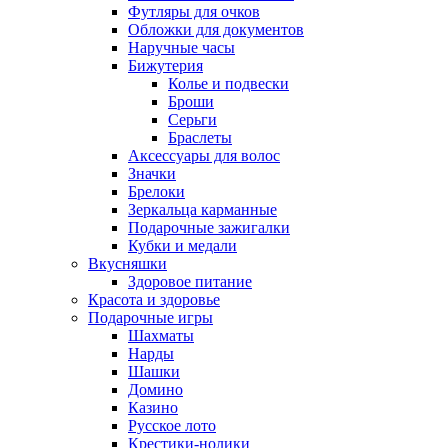
Футляры для очков
Обложки для документов
Наручные часы
Бижутерия
Колье и подвески
Броши
Серьги
Браслеты
Аксессуары для волос
Значки
Брелоки
Зеркальца карманные
Подарочные зажигалки
Кубки и медали
Вкусняшки
Здоровое питание
Красота и здоровье
Подарочные игры
Шахматы
Нарды
Шашки
Домино
Казино
Русское лото
Крестики-нолики