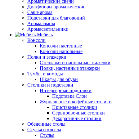
Ароматические свечи
Диффузоры ароматические
Саше арома
Подставки для благовоний
Аромалампы
Аромасветильники
Мебель
Консоли
Консоли настенные
Консоли напольные
Полки и этажерки
Стеллажи и напольные этажерки
Полки, настенные этажерки
Тумбы и комоды
Шкафы для обуви
Столики и подставки
Интерьерные подставки
Подставка Слон
Журнальные и кофейные столики
Приставные столики
Сервировочные столики
Декоративные столики
Обеденные столы
Стулья и кресла
Стулья