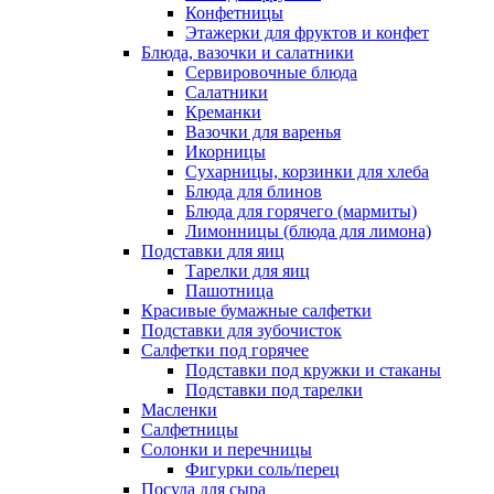
Конфетницы
Этажерки для фруктов и конфет
Блюда, вазочки и салатники
Сервировочные блюда
Салатники
Креманки
Вазочки для варенья
Икорницы
Сухарницы, корзинки для хлеба
Блюда для блинов
Блюда для горячего (мармиты)
Лимонницы (блюда для лимона)
Подставки для яиц
Тарелки для яиц
Пашотница
Красивые бумажные салфетки
Подставки для зубочисток
Салфетки под горячее
Подставки под кружки и стаканы
Подставки под тарелки
Масленки
Салфетницы
Солонки и перечницы
Фигурки соль/перец
Посуда для сыра