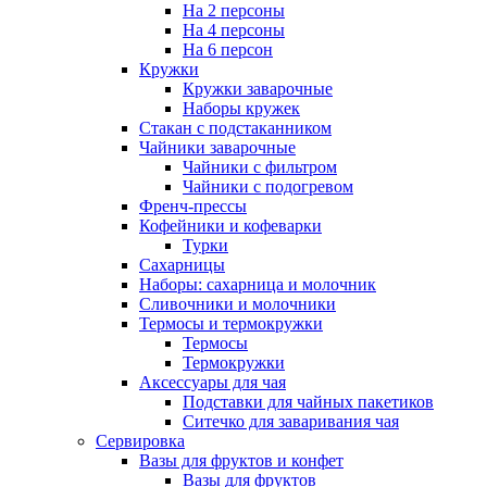
На 2 персоны
На 4 персоны
На 6 персон
Кружки
Кружки заварочные
Наборы кружек
Стакан с подстаканником
Чайники заварочные
Чайники с фильтром
Чайники с подогревом
Френч-прессы
Кофейники и кофеварки
Турки
Сахарницы
Наборы: сахарница и молочник
Сливочники и молочники
Термосы и термокружки
Термосы
Термокружки
Аксессуары для чая
Подставки для чайных пакетиков
Ситечко для заваривания чая
Сервировка
Вазы для фруктов и конфет
Вазы для фруктов