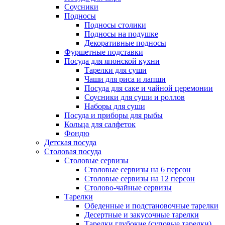
Соусники
Подносы
Подносы столики
Подносы на подушке
Декоративные подносы
Фуршетные подставки
Посуда для японской кухни
Тарелки для суши
Чаши для риса и лапши
Посуда для саке и чайной церемонии
Соусники для суши и роллов
Наборы для суши
Посуда и приборы для рыбы
Кольца для салфеток
Фондю
Детская посуда
Столовая посуда
Столовые сервизы
Столовые сервизы на 6 персон
Столовые сервизы на 12 персон
Столово-чайные сервизы
Тарелки
Обеденные и подстановочные тарелки
Десертные и закусочные тарелки
Тарелки глубокие (суповые тарелки)