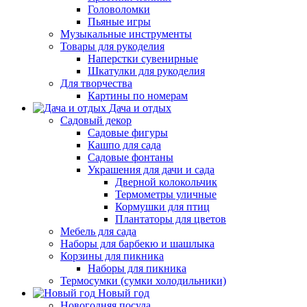
Головоломки
Пьяные игры
Музыкальные инструменты
Товары для рукоделия
Наперстки сувенирные
Шкатулки для рукоделия
Для творчества
Картины по номерам
Дача и отдых
Садовый декор
Садовые фигуры
Кашпо для сада
Садовые фонтаны
Украшения для дачи и сада
Дверной колокольчик
Термометры уличные
Кормушки для птиц
Плантаторы для цветов
Мебель для сада
Наборы для барбекю и шашлыка
Корзины для пикника
Наборы для пикника
Термосумки (сумки холодильники)
Новый год
Новогодняя посуда