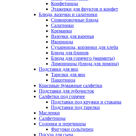
Конфетницы
Этажерки для фруктов и конфет
Блюда, вазочки и салатники
Сервировочные блюда
Салатники
Креманки
Вазочки для варенья
Икорницы
Сухарницы, корзинки для хлеба
Блюда для блинов
Блюда для горячего (мармиты)
Лимонницы (блюда для лимона)
Подставки для яиц
Тарелки для яиц
Пашотница
Красивые бумажные салфетки
Подставки для зубочисток
Салфетки под горячее
Подставки под кружки и стаканы
Подставки под тарелки
Масленки
Салфетницы
Солонки и перечницы
Фигурки соль/перец
Посуда для сыра