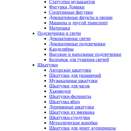
Статуэтки музыкантов
Фигурки Домики
Спортивные фигурки
Декоративные фрукты и овощи
Машины и другой транспорт
Матрешки
Подсвечники и свечи
Декоративные свечи
Декоративные подсвечники
Канделябры
Высокие и напольные подсвечники
Колпачок для тушения свечей
Шкатулки
Авторские шкатулки
Шкатулки для украшений
Музыкальные шкатулки
Шкатулки для часов
Хьюмидор
Шкатулки-фолианты
Шкатулка яйцо
Деревянные шкатулки
Шкатулки из змеевика
Шкатулки-сундучки
Металлические коробки
Шкатулки для денег, купюрницы