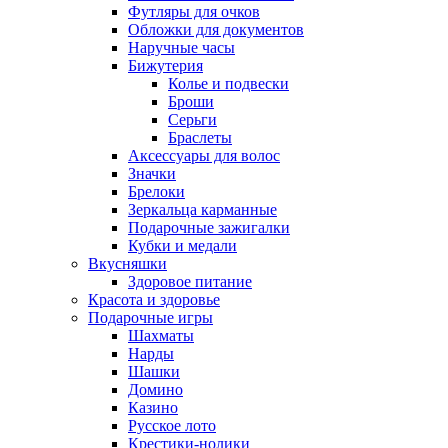
Футляры для очков
Обложки для документов
Наручные часы
Бижутерия
Колье и подвески
Броши
Серьги
Браслеты
Аксессуары для волос
Значки
Брелоки
Зеркальца карманные
Подарочные зажигалки
Кубки и медали
Вкусняшки
Здоровое питание
Красота и здоровье
Подарочные игры
Шахматы
Нарды
Шашки
Домино
Казино
Русское лото
Крестики-нолики