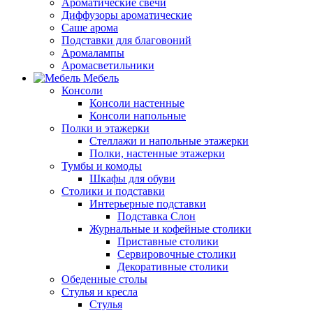
Ароматические свечи
Диффузоры ароматические
Саше арома
Подставки для благовоний
Аромалампы
Аромасветильники
Мебель
Консоли
Консоли настенные
Консоли напольные
Полки и этажерки
Стеллажи и напольные этажерки
Полки, настенные этажерки
Тумбы и комоды
Шкафы для обуви
Столики и подставки
Интерьерные подставки
Подставка Слон
Журнальные и кофейные столики
Приставные столики
Сервировочные столики
Декоративные столики
Обеденные столы
Стулья и кресла
Стулья