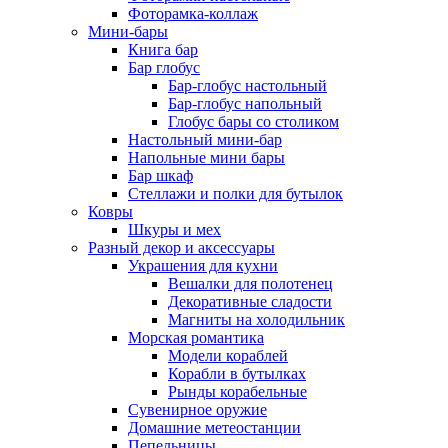
Фоторамка-коллаж
Мини-бары
Книга бар
Бар глобус
Бар-глобус настольный
Бар-глобус напольный
Глобус бары со столиком
Настольный мини-бар
Напольные мини бары
Бар шкаф
Стеллажи и полки для бутылок
Ковры
Шкуры и мех
Разный декор и аксессуары
Украшения для кухни
Вешалки для полотенец
Декоративные сладости
Магниты на холодильник
Морская романтика
Модели кораблей
Корабли в бутылках
Рынды корабельные
Сувенирное оружие
Домашние метеостанции
Пепельницы