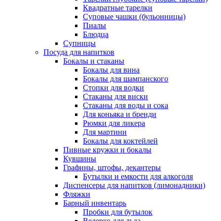
Квадратные тарелки
Суповые чашки (бульонницы)
Пиалы
Блюдца
Супницы
Посуда для напитков
Бокалы и стаканы
Бокалы для вина
Бокалы для шампанского
Стопки для водки
Стаканы для виски
Стаканы для воды и сока
Для коньяка и бренди
Рюмки для ликера
Для мартини
Бокалы для коктейлей
Пивные кружки и бокалы
Кувшины
Графины, штофы, декантеры
Бутылки и емкости для алкоголя
Диспенсеры для напитков (лимонадники)
Фляжки
Барный инвентарь
Пробки для бутылок
Ведерко для льда