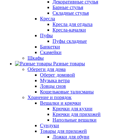
Декоративные стулья
Барные стулья
Складные стулья
Кресла
Кресла для отдыха
Кресла-качалки
Пуфы
Пуфы складные
Банкетки
Скамейки
Шкафы
Разные товары
Обереги для дома
Оберег домовой
Музыка ветра
Ловцы снов
Кошельковые талисманы
Хранение и порядок
Вешалки и крючки
Крючки для кухни
Крючки для прихожей
Напольные вешалки
Сундуки
Товары для прихожей
Ложки для обуви