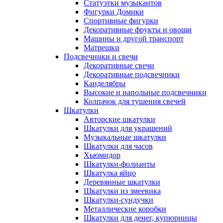
Статуэтки музыкантов
Фигурки Домики
Спортивные фигурки
Декоративные фрукты и овощи
Машины и другой транспорт
Матрешки
Подсвечники и свечи
Декоративные свечи
Декоративные подсвечники
Канделябры
Высокие и напольные подсвечники
Колпачок для тушения свечей
Шкатулки
Авторские шкатулки
Шкатулки для украшений
Музыкальные шкатулки
Шкатулки для часов
Хьюмидор
Шкатулки-фолианты
Шкатулка яйцо
Деревянные шкатулки
Шкатулки из змеевика
Шкатулки-сундучки
Металлические коробки
Шкатулки для денег, купюрницы