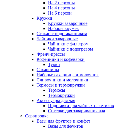
На 2 персоны
На 4 персоны
На 6 персон
Кружки
Кружки заварочные
Наборы кружек
Стакан с подстаканником
Чайники заварочные
Чайники с фильтром
Чайники с подогревом
Френч-прессы
Кофейники и кофеварки
Турки
Сахарницы
Наборы: сахарница и молочник
Сливочники и молочники
Термосы и термокружки
Термосы
Термокружки
Аксессуары для чая
Подставки для чайных пакетиков
Ситечко для заваривания чая
Сервировка
Вазы для фруктов и конфет
Вазы для фруктов