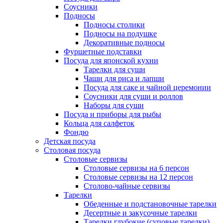
Соусники
Подносы
Подносы столики
Подносы на подушке
Декоративные подносы
Фуршетные подставки
Посуда для японской кухни
Тарелки для суши
Чаши для риса и лапши
Посуда для саке и чайной церемонии
Соусники для суши и роллов
Наборы для суши
Посуда и приборы для рыбы
Кольца для салфеток
Фондю
Детская посуда
Столовая посуда
Столовые сервизы
Столовые сервизы на 6 персон
Столовые сервизы на 12 персон
Столово-чайные сервизы
Тарелки
Обеденные и подстановочные тарелки
Десертные и закусочные тарелки
Тарелки глубокие (суповые тарелки)