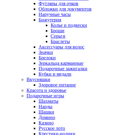
Футляры для очков
Обложки для документов
Наручные часы
Бижутерия
Колье и подвески
Броши
Серьги
Браслеты
Аксессуары для волос
Значки
Брелоки
Зеркальца карманные
Подарочные зажигалки
Кубки и медали
Вкусняшки
Здоровое питание
Красота и здоровье
Подарочные игры
Шахматы
Нарды
Шашки
Домино
Казино
Русское лото
Крестики-нолики