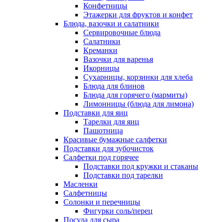
Конфетницы
Этажерки для фруктов и конфет
Блюда, вазочки и салатники
Сервировочные блюда
Салатники
Креманки
Вазочки для варенья
Икорницы
Сухарницы, корзинки для хлеба
Блюда для блинов
Блюда для горячего (мармиты)
Лимонницы (блюда для лимона)
Подставки для яиц
Тарелки для яиц
Пашотница
Красивые бумажные салфетки
Подставки для зубочисток
Салфетки под горячее
Подставки под кружки и стаканы
Подставки под тарелки
Масленки
Салфетницы
Солонки и перечницы
Фигурки соль/перец
Посуда для сыра