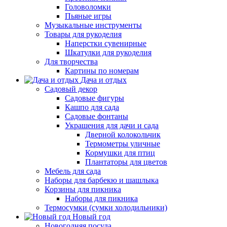
Головоломки
Пьяные игры
Музыкальные инструменты
Товары для рукоделия
Наперстки сувенирные
Шкатулки для рукоделия
Для творчества
Картины по номерам
Дача и отдых
Садовый декор
Садовые фигуры
Кашпо для сада
Садовые фонтаны
Украшения для дачи и сада
Дверной колокольчик
Термометры уличные
Кормушки для птиц
Плантаторы для цветов
Мебель для сада
Наборы для барбекю и шашлыка
Корзины для пикника
Наборы для пикника
Термосумки (сумки холодильники)
Новый год
Новогодняя посуда