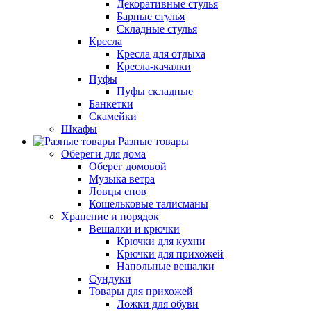
Декоративные стулья
Барные стулья
Складные стулья
Кресла
Кресла для отдыха
Кресла-качалки
Пуфы
Пуфы складные
Банкетки
Скамейки
Шкафы
Разные товары
Обереги для дома
Оберег домовой
Музыка ветра
Ловцы снов
Кошельковые талисманы
Хранение и порядок
Вешалки и крючки
Крючки для кухни
Крючки для прихожей
Напольные вешалки
Сундуки
Товары для прихожей
Ложки для обуви