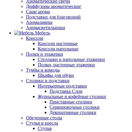
Ароматические свечи
Диффузоры ароматические
Саше арома
Подставки для благовоний
Аромалампы
Аромасветильники
Мебель
Консоли
Консоли настенные
Консоли напольные
Полки и этажерки
Стеллажи и напольные этажерки
Полки, настенные этажерки
Тумбы и комоды
Шкафы для обуви
Столики и подставки
Интерьерные подставки
Подставка Слон
Журнальные и кофейные столики
Приставные столики
Сервировочные столики
Декоративные столики
Обеденные столы
Стулья и кресла
Стулья