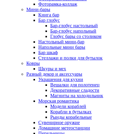
Фоторамка-коллаж
Мини-бары
Книга бар
Бар глобус
Бар-глобус настольный
Бар-глобус напольный
Глобус бары со столиком
Настольный мини-бар
Напольные мини бары
Бар шкаф
Стеллажи и полки для бутылок
Ковры
Шкуры и мех
Разный декор и аксессуары
Украшения для кухни
Вешалки для полотенец
Декоративные сладости
Магниты на холодильник
Морская романтика
Модели кораблей
Корабли в бутылках
Рынды корабельные
Сувенирное оружие
Домашние метеостанции
Пепельницы