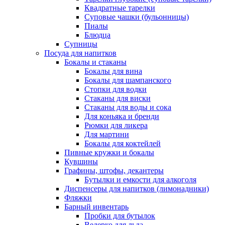
Квадратные тарелки
Суповые чашки (бульонницы)
Пиалы
Блюдца
Супницы
Посуда для напитков
Бокалы и стаканы
Бокалы для вина
Бокалы для шампанского
Стопки для водки
Стаканы для виски
Стаканы для воды и сока
Для коньяка и бренди
Рюмки для ликера
Для мартини
Бокалы для коктейлей
Пивные кружки и бокалы
Кувшины
Графины, штофы, декантеры
Бутылки и емкости для алкоголя
Диспенсеры для напитков (лимонадники)
Фляжки
Барный инвентарь
Пробки для бутылок
Ведерко для льда