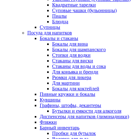
Квадратные тарелки
Суповые чашки (бульонницы)
Пиалы
Блюдца
Супницы
Посуда для напитков
Бокалы и стаканы
Бокалы для вина
Бокалы для шампанского
Стопки для водки
Стаканы для виски
Стаканы для воды и сока
Для коньяка и бренди
Рюмки для ликера
Для мартини
Бокалы для коктейлей
Пивные кружки и бокалы
Кувшины
Графины, штофы, декантеры
Бутылки и емкости для алкоголя
Диспенсеры для напитков (лимонадники)
Фляжки
Барный инвентарь
Пробки для бутылок
Ведерко для льда