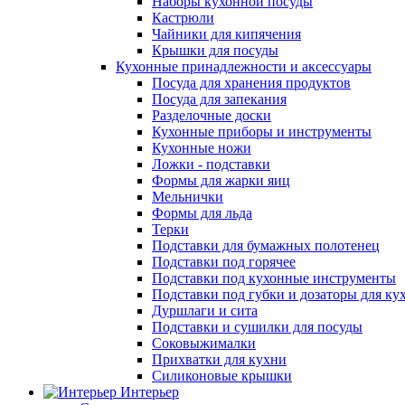
Наборы кухонной посуды
Кастрюли
Чайники для кипячения
Крышки для посуды
Кухонные принадлежности и аксессуары
Посуда для хранения продуктов
Посуда для запекания
Разделочные доски
Кухонные приборы и инструменты
Кухонные ножи
Ложки - подставки
Формы для жарки яиц
Мельнички
Формы для льда
Терки
Подставки для бумажных полотенец
Подставки под горячее
Подставки под кухонные инструменты
Подставки под губки и дозаторы для ку
Дуршлаги и сита
Подставки и сушилки для посуды
Соковыжималки
Прихватки для кухни
Силиконовые крышки
Интерьер