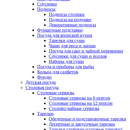
Соусники
Подносы
Подносы столики
Подносы на подушке
Декоративные подносы
Фуршетные подставки
Посуда для японской кухни
Тарелки для суши
Чаши для риса и лапши
Посуда для саке и чайной церемонии
Соусники для суши и роллов
Наборы для суши
Посуда и приборы для рыбы
Кольца для салфеток
Фондю
Детская посуда
Столовая посуда
Столовые сервизы
Столовые сервизы на 6 персон
Столовые сервизы на 12 персон
Столово-чайные сервизы
Тарелки
Обеденные и подстановочные тарелки
Десертные и закусочные тарелки
Тарелки глубокие (суповые тарелки)