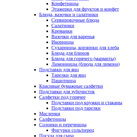
Конфетницы
Этажерки для фруктов и конфет
Блюда, вазочки и салатники
Сервировочные блюда
Салатники
Креманки
Вазочки для варенья
Икорницы
Сухарницы, корзинки для хлеба
Блюда для блинов
Блюда для горячего (мармиты)
Лимонницы (блюда для лимона)
Подставки для яиц
Тарелки для яиц
Пашотница
Красивые бумажные салфетки
Подставки для зубочисток
Салфетки под горячее
Подставки под кружки и стаканы
Подставки под тарелки
Масленки
Салфетницы
Солонки и перечницы
Фигурки соль/перец
Посуда для сыра