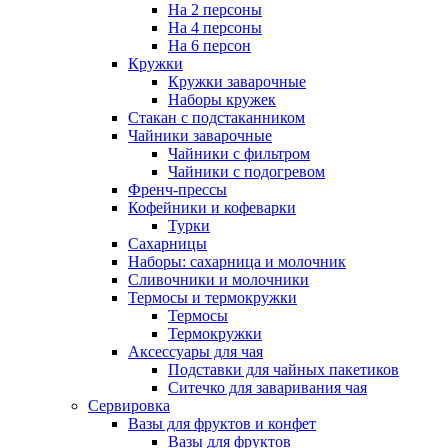
На 2 персоны
На 4 персоны
На 6 персон
Кружки
Кружки заварочные
Наборы кружек
Стакан с подстаканником
Чайники заварочные
Чайники с фильтром
Чайники с подогревом
Френч-прессы
Кофейники и кофеварки
Турки
Сахарницы
Наборы: сахарница и молочник
Сливочники и молочники
Термосы и термокружки
Термосы
Термокружки
Аксессуары для чая
Подставки для чайных пакетиков
Ситечко для заваривания чая
Сервировка
Вазы для фруктов и конфет
Вазы для фруктов