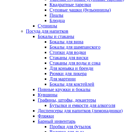
Квадратные тарелки
Суповые чашки (бульонницы)
Пиалы
Блюдца
Супницы
Посуда для напитков
Бокалы и стаканы
Бокалы для вина
Бокалы для шампанского
Стопки для водки
Стаканы для виски
Стаканы для воды и сока
Для коньяка и бренди
Рюмки для ликера
Для мартини
Бокалы для коктейлей
Пивные кружки и бокалы
Кувшины
Графины, штофы, декантеры
Бутылки и емкости для алкоголя
Диспенсеры для напитков (лимонадники)
Фляжки
Барный инвентарь
Пробки для бутылок
Ведерко для льда