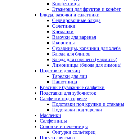
Конфетницы
Этажерки для фруктов и конфет
Блюда, вазочки и салатники
Сервировочные блюда
Салатники
Креманки
Вазочки для варенья
Икорницы
Сухарницы, корзинки для хлеба
Блюда для блинов
Блюда для горячего (мармиты)
Лимонницы (блюда для лимона)
Подставки для яиц
Тарелки для яиц
Пашотница
Красивые бумажные салфетки
Подставки для зубочисток
Салфетки под горячее
Подставки под кружки и стаканы
Подставки под тарелки
Масленки
Салфетницы
Солонки и перечницы
Фигурки соль/перец
Посуда для сыра