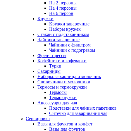
На 2 персоны
На 4 персоны
На 6 персон
Кружки
Кружки заварочные
Наборы кружек
Стакан с подстаканником
Чайники заварочные
Чайники с фильтром
Чайники с подогревом
Френч-прессы
Кофейники и кофеварки
Турки
Сахарницы
Наборы: сахарница и молочник
Сливочники и молочники
Термосы и термокружки
Термосы
Термокружки
Аксессуары для чая
Подставки для чайных пакетиков
Ситечко для заваривания чая
Сервировка
Вазы для фруктов и конфет
Вазы для фруктов