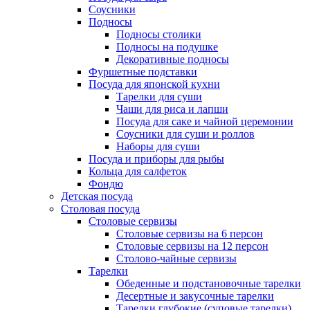
Соусники
Подносы
Подносы столики
Подносы на подушке
Декоративные подносы
Фуршетные подставки
Посуда для японской кухни
Тарелки для суши
Чаши для риса и лапши
Посуда для саке и чайной церемонии
Соусники для суши и роллов
Наборы для суши
Посуда и приборы для рыбы
Кольца для салфеток
Фондю
Детская посуда
Столовая посуда
Столовые сервизы
Столовые сервизы на 6 персон
Столовые сервизы на 12 персон
Столово-чайные сервизы
Тарелки
Обеденные и подстановочные тарелки
Десертные и закусочные тарелки
Тарелки глубокие (суповые тарелки)