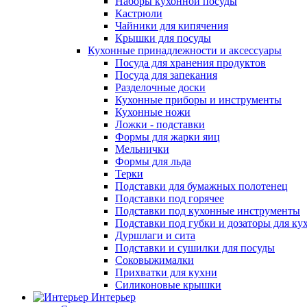
Наборы кухонной посуды
Кастрюли
Чайники для кипячения
Крышки для посуды
Кухонные принадлежности и аксессуары
Посуда для хранения продуктов
Посуда для запекания
Разделочные доски
Кухонные приборы и инструменты
Кухонные ножи
Ложки - подставки
Формы для жарки яиц
Мельнички
Формы для льда
Терки
Подставки для бумажных полотенец
Подставки под горячее
Подставки под кухонные инструменты
Подставки под губки и дозаторы для ку
Дуршлаги и сита
Подставки и сушилки для посуды
Соковыжималки
Прихватки для кухни
Силиконовые крышки
Интерьер