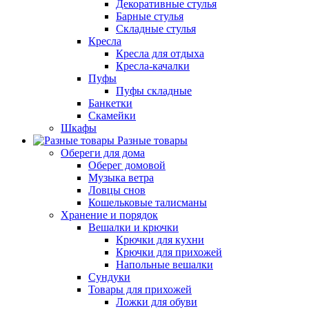
Декоративные стулья
Барные стулья
Складные стулья
Кресла
Кресла для отдыха
Кресла-качалки
Пуфы
Пуфы складные
Банкетки
Скамейки
Шкафы
Разные товары
Обереги для дома
Оберег домовой
Музыка ветра
Ловцы снов
Кошельковые талисманы
Хранение и порядок
Вешалки и крючки
Крючки для кухни
Крючки для прихожей
Напольные вешалки
Сундуки
Товары для прихожей
Ложки для обуви