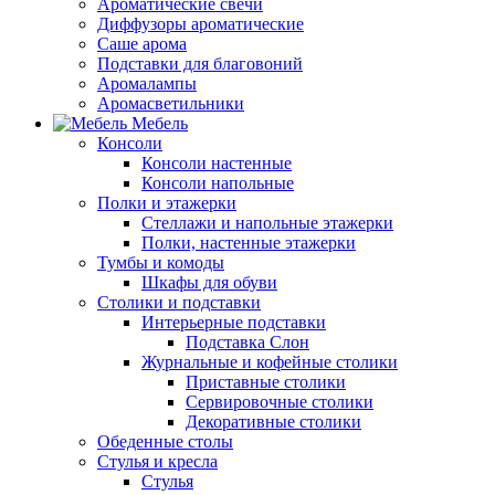
Ароматические свечи
Диффузоры ароматические
Саше арома
Подставки для благовоний
Аромалампы
Аромасветильники
Мебель
Консоли
Консоли настенные
Консоли напольные
Полки и этажерки
Стеллажи и напольные этажерки
Полки, настенные этажерки
Тумбы и комоды
Шкафы для обуви
Столики и подставки
Интерьерные подставки
Подставка Слон
Журнальные и кофейные столики
Приставные столики
Сервировочные столики
Декоративные столики
Обеденные столы
Стулья и кресла
Стулья