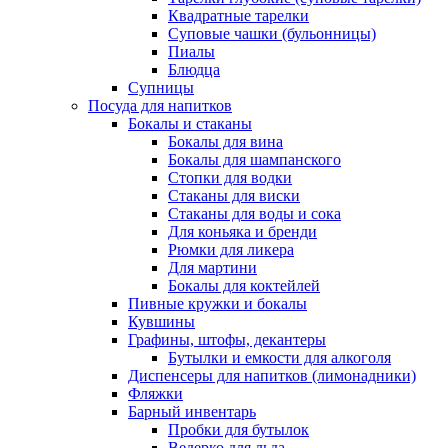
Квадратные тарелки
Суповые чашки (бульонницы)
Пиалы
Блюдца
Супницы
Посуда для напитков
Бокалы и стаканы
Бокалы для вина
Бокалы для шампанского
Стопки для водки
Стаканы для виски
Стаканы для воды и сока
Для коньяка и бренди
Рюмки для ликера
Для мартини
Бокалы для коктейлей
Пивные кружки и бокалы
Кувшины
Графины, штофы, декантеры
Бутылки и емкости для алкоголя
Диспенсеры для напитков (лимонадники)
Фляжки
Барный инвентарь
Пробки для бутылок
Ведерко для льда