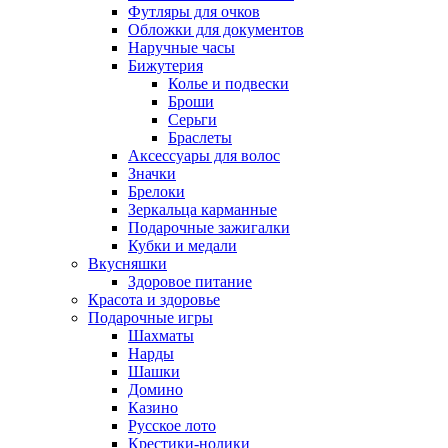
Футляры для очков
Обложки для документов
Наручные часы
Бижутерия
Колье и подвески
Броши
Серьги
Браслеты
Аксессуары для волос
Значки
Брелоки
Зеркальца карманные
Подарочные зажигалки
Кубки и медали
Вкусняшки
Здоровое питание
Красота и здоровье
Подарочные игры
Шахматы
Нарды
Шашки
Домино
Казино
Русское лото
Крестики-нолики