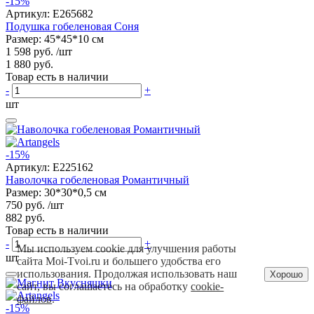
-15%
Артикул:
E265682
Подушка гобеленовая Соня
Размер: 45*45*10 см
1 598 руб.
/шт
1 880 руб.
Товар есть в наличии
-
+
шт
-15%
Артикул:
E225162
Наволочка гобеленовая Романтичный
Размер: 30*30*0,5 см
750 руб.
/шт
882 руб.
Товар есть в наличии
-
+
Мы используем cookie для улучшения работы
шт
сайта Moi-Tvoi.ru и большего удобства его
использования. Продолжая использовать наш
Хорошо
сайт, вы соглашаетесь на обработку
cookie-
файлов
.
-15%