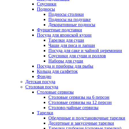
Соусники
Подносы
Подносы столики
Подносы на подушке
Декоративные подносы
Фуршетные подставки
Посуда для японской кухни
Тарелки для суши
Чаши для риса и лапши
Посуда для саке и чайной церемонии
Соусники для суши и роллов
Наборы для суши
Посуда и приборы для рыбы
Кольца для салфеток
Фондю
Детская посуда
Столовая посуда
Столовые сервизы
Столовые сервизы на 6 персон
Столовые сервизы на 12 персон
Столово-чайные сервизы
Тарелки
Обеденные и подстановочные тарелки
Десертные и закусочные тарелки
Тарелки глубокие (суповые тарелки)