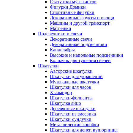
Статуэтки музыкантов
Фигурки Домики
Спортивные фигурки
Декоративные фрукты и овощи
Машины и другой транспорт
Матрешки
Подсвечники и свечи
Декоративные свечи
Декоративные подсвечники
Канделябры
Высокие и напольные подсвечники
Колпачок для тушения свечей
Шкатулки
Авторские шкатулки
Шкатулки для украшений
Музыкальные шкатулки
Шкатулки для часов
Хьюмидор
Шкатулки-фолианты
Шкатулка яйцо
Деревянные шкатулки
Шкатулки из змеевика
Шкатулки-сундучки
Металлические коробки
Шкатулки для денег, купюрницы