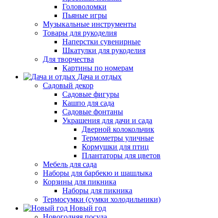
Головоломки
Пьяные игры
Музыкальные инструменты
Товары для рукоделия
Наперстки сувенирные
Шкатулки для рукоделия
Для творчества
Картины по номерам
Дача и отдых
Садовый декор
Садовые фигуры
Кашпо для сада
Садовые фонтаны
Украшения для дачи и сада
Дверной колокольчик
Термометры уличные
Кормушки для птиц
Плантаторы для цветов
Мебель для сада
Наборы для барбекю и шашлыка
Корзины для пикника
Наборы для пикника
Термосумки (сумки холодильники)
Новый год
Новогодняя посуда