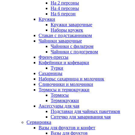
На 2 персоны
На 4 персоны
На 6 персон
Кружки
Кружки заварочные
Наборы кружек
Стакан с подстаканником
Чайники заварочные
Чайники с фильтром
Чайники с подогревом
Френч-прессы
Кофейники и кофеварки
Турки
Сахарницы
Наборы: сахарница и молочник
Сливочники и молочники
Термосы и термокружки
Термосы
Термокружки
Аксессуары для чая
Подставки для чайных пакетиков
Ситечко для заваривания чая
Сервировка
Вазы для фруктов и конфет
Вазы для фруктов