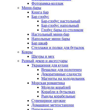
Фоторамка-коллаж
Мини-бары
Книга бар
Бар глобус
Бар-глобус настольный
Бар-глобус напольный
Глобус бары со столиком
Настольный мини-бар
Напольные мини бары
Бар шкаф
Стеллажи и полки для бутылок
Ковры
Шкуры и мех
Разный декор и аксессуары
Украшения для кухни
Вешалки для полотенец
Декоративные сладости
Магниты на холодильник
Морская романтика
Модели кораблей
Корабли в бутылках
Рынды корабельные
Сувенирное оружие
Домашние метеостанции
Пепельницы