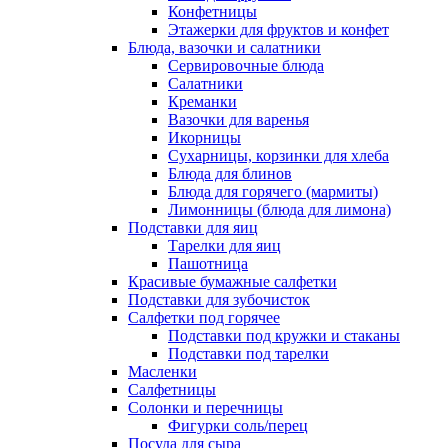
Конфетницы
Этажерки для фруктов и конфет
Блюда, вазочки и салатники
Сервировочные блюда
Салатники
Креманки
Вазочки для варенья
Икорницы
Сухарницы, корзинки для хлеба
Блюда для блинов
Блюда для горячего (мармиты)
Лимонницы (блюда для лимона)
Подставки для яиц
Тарелки для яиц
Пашотница
Красивые бумажные салфетки
Подставки для зубочисток
Салфетки под горячее
Подставки под кружки и стаканы
Подставки под тарелки
Масленки
Салфетницы
Солонки и перечницы
Фигурки соль/перец
Посуда для сыра