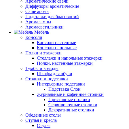
Ароматические свечи
Диффузоры ароматические
Саше арома
Подставки для благовоний
Аромалампы
Аромасветильники
Мебель
Консоли
Консоли настенные
Консоли напольные
Полки и этажерки
Стеллажи и напольные этажерки
Полки, настенные этажерки
Тумбы и комоды
Шкафы для обуви
Столики и подставки
Интерьерные подставки
Подставка Слон
Журнальные и кофейные столики
Приставные столики
Сервировочные столики
Декоративные столики
Обеденные столы
Стулья и кресла
Стулья