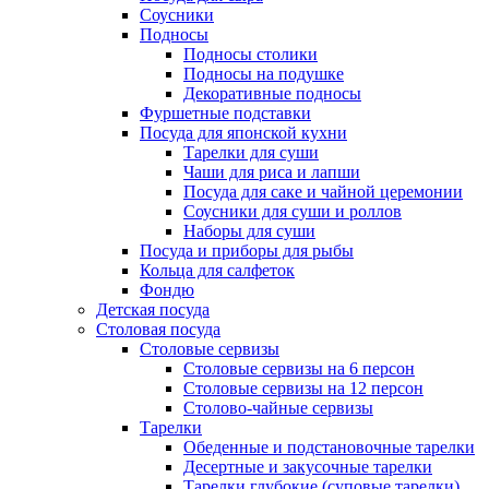
Соусники
Подносы
Подносы столики
Подносы на подушке
Декоративные подносы
Фуршетные подставки
Посуда для японской кухни
Тарелки для суши
Чаши для риса и лапши
Посуда для саке и чайной церемонии
Соусники для суши и роллов
Наборы для суши
Посуда и приборы для рыбы
Кольца для салфеток
Фондю
Детская посуда
Столовая посуда
Столовые сервизы
Столовые сервизы на 6 персон
Столовые сервизы на 12 персон
Столово-чайные сервизы
Тарелки
Обеденные и подстановочные тарелки
Десертные и закусочные тарелки
Тарелки глубокие (суповые тарелки)