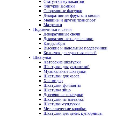
Статуэтки музыкантов
Фигурки Домики
Спортивные фигурки
Декоративные фрукты и овощи
Машины и другой транспорт
Матрешки
Подсвечники и свечи
Декоративные свечи
Декоративные подсвечники
Канделябры
Высокие и напольные подсвечники
Колпачок для тушения свечей
Шкатулки
Авторские шкатулки
Шкатулки для украшений
Музыкальные шкатулки
Шкатулки для часов
Хьюмидор
Шкатулки-фолианты
Шкатулка яйцо
Деревянные шкатулки
Шкатулки из змеевика
Шкатулки-сундучки
Металлические коробки
Шкатулки для денег, купюрницы