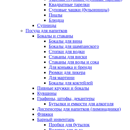
Квадратные тарелки
Суповые чашки (бульонницы)
Пиалы
Блюдца
Супницы
Посуда для напитков
Бокалы и стаканы
Бокалы для вина
Бокалы для шампанского
Стопки для водки
Стаканы для виски
Стаканы для воды и сока
Для коньяка и бренди
Рюмки для ликера
Для мартини
Бокалы для коктейлей
Пивные кружки и бокалы
Кувшины
Графины, штофы, декантеры
Бутылки и емкости для алкоголя
Диспенсеры для напитков (лимонадники)
Фляжки
Барный инвентарь
Пробки для бутылок
Ведерко для льда