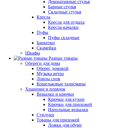
Декоративные стулья
Барные стулья
Складные стулья
Кресла
Кресла для отдыха
Кресла-качалки
Пуфы
Пуфы складные
Банкетки
Скамейки
Шкафы
Разные товары
Обереги для дома
Оберег домовой
Музыка ветра
Ловцы снов
Кошельковые талисманы
Хранение и порядок
Вешалки и крючки
Крючки для кухни
Крючки для прихожей
Напольные вешалки
Сундуки
Товары для прихожей
Ложки для обуви