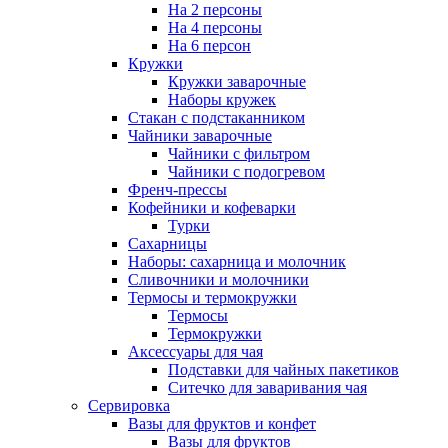
На 2 персоны
На 4 персоны
На 6 персон
Кружки
Кружки заварочные
Наборы кружек
Стакан с подстаканником
Чайники заварочные
Чайники с фильтром
Чайники с подогревом
Френч-прессы
Кофейники и кофеварки
Турки
Сахарницы
Наборы: сахарница и молочник
Сливочники и молочники
Термосы и термокружки
Термосы
Термокружки
Аксессуары для чая
Подставки для чайных пакетиков
Ситечко для заваривания чая
Сервировка
Вазы для фруктов и конфет
Вазы для фруктов