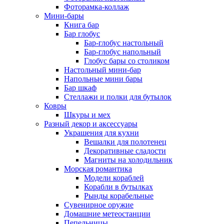
Фоторамка-коллаж
Мини-бары
Книга бар
Бар глобус
Бар-глобус настольный
Бар-глобус напольный
Глобус бары со столиком
Настольный мини-бар
Напольные мини бары
Бар шкаф
Стеллажи и полки для бутылок
Ковры
Шкуры и мех
Разный декор и аксессуары
Украшения для кухни
Вешалки для полотенец
Декоративные сладости
Магниты на холодильник
Морская романтика
Модели кораблей
Корабли в бутылках
Рынды корабельные
Сувенирное оружие
Домашние метеостанции
Пепельницы