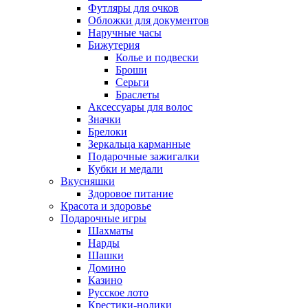
Футляры для очков
Обложки для документов
Наручные часы
Бижутерия
Колье и подвески
Броши
Серьги
Браслеты
Аксессуары для волос
Значки
Брелоки
Зеркальца карманные
Подарочные зажигалки
Кубки и медали
Вкусняшки
Здоровое питание
Красота и здоровье
Подарочные игры
Шахматы
Нарды
Шашки
Домино
Казино
Русское лото
Крестики-нолики