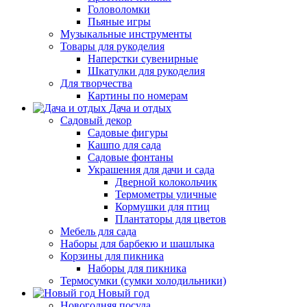
Головоломки
Пьяные игры
Музыкальные инструменты
Товары для рукоделия
Наперстки сувенирные
Шкатулки для рукоделия
Для творчества
Картины по номерам
Дача и отдых
Садовый декор
Садовые фигуры
Кашпо для сада
Садовые фонтаны
Украшения для дачи и сада
Дверной колокольчик
Термометры уличные
Кормушки для птиц
Плантаторы для цветов
Мебель для сада
Наборы для барбекю и шашлыка
Корзины для пикника
Наборы для пикника
Термосумки (сумки холодильники)
Новый год
Новогодняя посуда