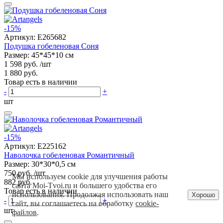
-15%
Артикул:
E265682
Подушка гобеленовая Соня
Размер: 45*45*10 см
1 598 руб.
/шт
1 880 руб.
Товар есть в наличии
-
+
шт
-15%
Артикул:
E225162
Наволочка гобеленовая Романтичный
Размер: 30*30*0,5 см
750 руб.
/шт
Мы используем cookie для улучшения работы
882 руб.
сайта Moi-Tvoi.ru и большего удобства его
Товар есть в наличии
использования. Продолжая использовать наш
Хорошо
-
+
сайт, вы соглашаетесь на обработку
cookie-
шт
файлов
.