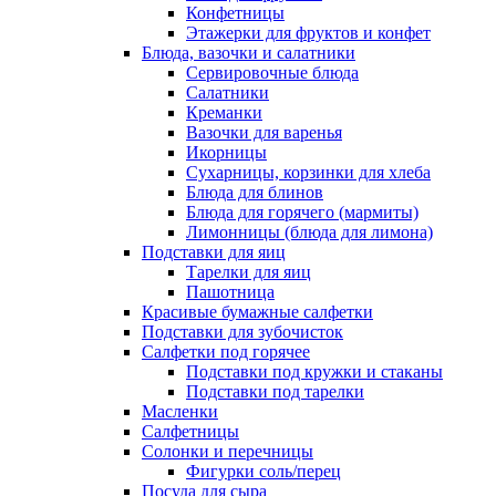
Конфетницы
Этажерки для фруктов и конфет
Блюда, вазочки и салатники
Сервировочные блюда
Салатники
Креманки
Вазочки для варенья
Икорницы
Сухарницы, корзинки для хлеба
Блюда для блинов
Блюда для горячего (мармиты)
Лимонницы (блюда для лимона)
Подставки для яиц
Тарелки для яиц
Пашотница
Красивые бумажные салфетки
Подставки для зубочисток
Салфетки под горячее
Подставки под кружки и стаканы
Подставки под тарелки
Масленки
Салфетницы
Солонки и перечницы
Фигурки соль/перец
Посуда для сыра