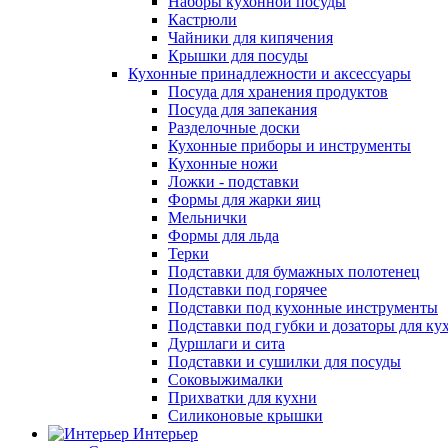
Наборы кухонной посуды
Кастрюли
Чайники для кипячения
Крышки для посуды
Кухонные принадлежности и аксессуары
Посуда для хранения продуктов
Посуда для запекания
Разделочные доски
Кухонные приборы и инструменты
Кухонные ножи
Ложки - подставки
Формы для жарки яиц
Мельнички
Формы для льда
Терки
Подставки для бумажных полотенец
Подставки под горячее
Подставки под кухонные инструменты
Подставки под губки и дозаторы для ку
Дуршлаги и сита
Подставки и сушилки для посуды
Соковыжималки
Прихватки для кухни
Силиконовые крышки
Интерьер