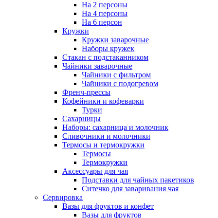
На 2 персоны
На 4 персоны
На 6 персон
Кружки
Кружки заварочные
Наборы кружек
Стакан с подстаканником
Чайники заварочные
Чайники с фильтром
Чайники с подогревом
Френч-прессы
Кофейники и кофеварки
Турки
Сахарницы
Наборы: сахарница и молочник
Сливочники и молочники
Термосы и термокружки
Термосы
Термокружки
Аксессуары для чая
Подставки для чайных пакетиков
Ситечко для заваривания чая
Сервировка
Вазы для фруктов и конфет
Вазы для фруктов