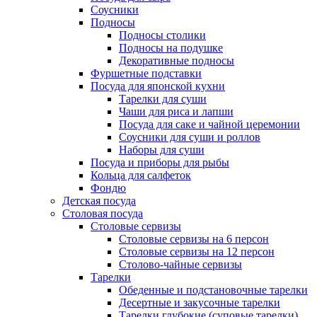
Соусники
Подносы
Подносы столики
Подносы на подушке
Декоративные подносы
Фуршетные подставки
Посуда для японской кухни
Тарелки для суши
Чаши для риса и лапши
Посуда для саке и чайной церемонии
Соусники для суши и роллов
Наборы для суши
Посуда и приборы для рыбы
Кольца для салфеток
Фондю
Детская посуда
Столовая посуда
Столовые сервизы
Столовые сервизы на 6 персон
Столовые сервизы на 12 персон
Столово-чайные сервизы
Тарелки
Обеденные и подстановочные тарелки
Десертные и закусочные тарелки
Тарелки глубокие (суповые тарелки)