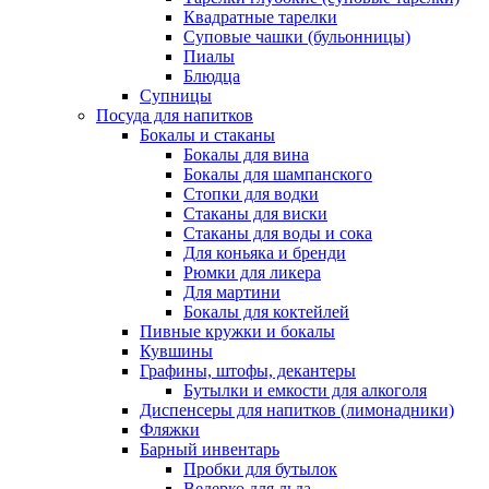
Квадратные тарелки
Суповые чашки (бульонницы)
Пиалы
Блюдца
Супницы
Посуда для напитков
Бокалы и стаканы
Бокалы для вина
Бокалы для шампанского
Стопки для водки
Стаканы для виски
Стаканы для воды и сока
Для коньяка и бренди
Рюмки для ликера
Для мартини
Бокалы для коктейлей
Пивные кружки и бокалы
Кувшины
Графины, штофы, декантеры
Бутылки и емкости для алкоголя
Диспенсеры для напитков (лимонадники)
Фляжки
Барный инвентарь
Пробки для бутылок
Ведерко для льда