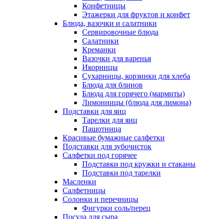
Конфетницы
Этажерки для фруктов и конфет
Блюда, вазочки и салатники
Сервировочные блюда
Салатники
Креманки
Вазочки для варенья
Икорницы
Сухарницы, корзинки для хлеба
Блюда для блинов
Блюда для горячего (мармиты)
Лимонницы (блюда для лимона)
Подставки для яиц
Тарелки для яиц
Пашотница
Красивые бумажные салфетки
Подставки для зубочисток
Салфетки под горячее
Подставки под кружки и стаканы
Подставки под тарелки
Масленки
Салфетницы
Солонки и перечницы
Фигурки соль/перец
Посуда для сыра